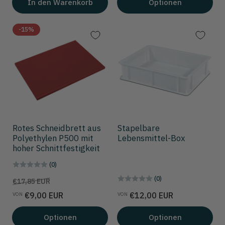
In den Warenkorb
Optionen
-15%
Rotes Schneidbrett aus
Stapelbare
Polyethylen P500 mit
Lebensmittel-Box
hoher Schnittfestigkeit
(0)
(0)
Preis
Aktionspreis
€17,85 EUR
Preis
€9,00 EUR
€12,00 EUR
VON
VON
Optionen
Optionen