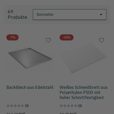
69
S
Produkte
o
r
t
i
-7%
-16%
e
r
e
n
n
a
c
h
:
Backblech aus Edelstahl
Weißes Schneidbrett aus
Polyethylen P500 mit
hoher Schnittfestigkeit
(0)
(0)
Preis
Aktionspreis
Preis
Aktionspreis