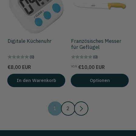
Digitale Küchenuhr
Französisches Messer
für Geflügel
(0)
(0)
Preis
Preis
€8,00 EUR
€10,00 EUR
VON
In den Warenkorb
Optionen
1
2