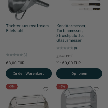
Trichter aus rostfreiem
Konditormesser,
Edelstahl
Tortenmesser,
Streichpalette,
Glasurmesser
(0)
(0)
Preis
Aktionspreis
€9,90 EUR
Preis
€8,00 EUR
€0,00 EUR
VON
In den Warenkorb
Optionen
-3%
-6%