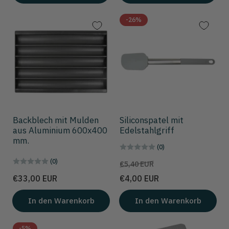
-26%
Backblech mit Mulden
Siliconspatel mit
aus Aluminium 600x400
Edelstahlgriff
mm.
(0)
(0)
Preis
Aktionspreis
€5,40 EUR
Preis
€33,00 EUR
€4,00 EUR
In den Warenkorb
In den Warenkorb
-5%