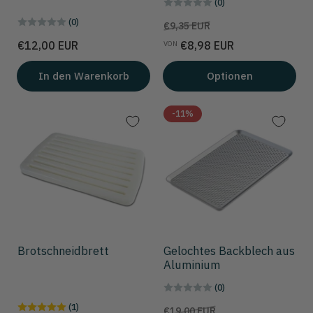
(0)
(0)
Preis
Aktionspreis
€9,35 EUR
Preis
€12,00 EUR
€8,98 EUR
VON
In den Warenkorb
Optionen
-11%
Brotschneidbrett
Gelochtes Backblech aus
Aluminium
(0)
(1)
Preis
Aktionspreis
€19,00 EUR