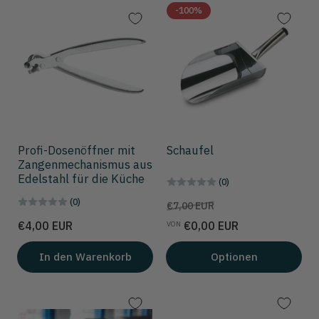
-100%
Profi-Dosenöffner mit
Schaufel
Zangenmechanismus aus
Edelstahl für die Küche
(0)
(0)
Preis
Aktionspreis
€7,00 EUR
Preis
€4,00 EUR
€0,00 EUR
VON
In den Warenkorb
Optionen