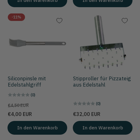
In den Warenkorb
In den Warenkorb
-11%
Siliconpinsle mit
Stipproller für Pizzateig
Edelstahlgriff
aus Edelstahl
(0)
(0)
Preis
Aktionspreis
€4,50 EUR
Preis
€4,00 EUR
€32,00 EUR
In den Warenkorb
In den Warenkorb