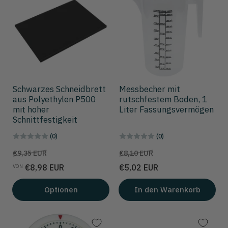
Schwarzes Schneidbrett
Messbecher mit
aus Polyethylen P500
rutschfestem Boden, 1
mit hoher
Liter Fassungsvermögen
Schnittfestigkeit
(0)
(0)
Preis
Aktionspreis
Preis
Aktionspreis
€9,35 EUR
€8,10 EUR
€8,98 EUR
€5,02 EUR
VON
Optionen
In den Warenkorb