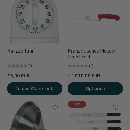
Kurzzeituhr
Französisches Messer
für Fleisch
(0)
(0)
Preis
Preis
€5,00 EUR
€10,00 EUR
VON
In den Warenkorb
Optionen
-100%