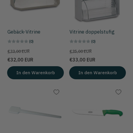
Gebäck-Vitrine
Vitrine doppelstufig
(0)
(0)
Preis
Aktionspreis
Preis
Aktionspreis
€33,00 EUR
€35,00 EUR
€32,00 EUR
€33,00 EUR
In den Warenkorb
In den Warenkorb