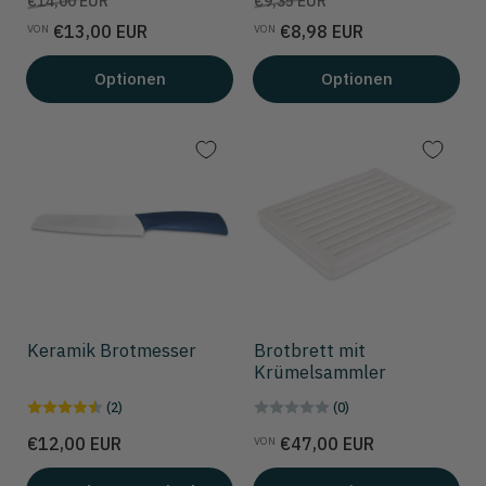
€14,00 EUR
€9,35 EUR
€13,00 EUR
€8,98 EUR
VON
VON
Optionen
Optionen
Keramik Brotmesser
Brotbrett mit
Krümelsammler
(2)
(0)
Preis
Preis
€12,00 EUR
€47,00 EUR
VON