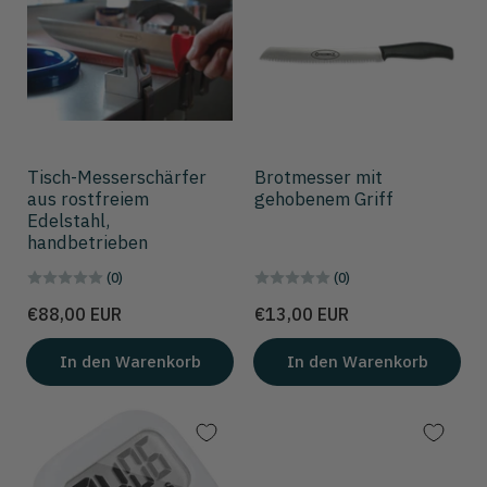
Tisch-Messerschärfer
Brotmesser mit
aus rostfreiem
gehobenem Griff
Edelstahl,
handbetrieben
(0)
(0)
Preis
Preis
€88,00 EUR
€13,00 EUR
In den Warenkorb
In den Warenkorb