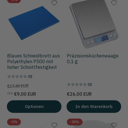
Blaues Schneidbrett aus
Präzisionsküchenwaage
Polyethylen P500 mit
0,1 g
hoher Schnittfestigkeit
(0)
(0)
Preis
Aktionspreis
€17,85 EUR
Preis
€9,00 EUR
€26,00 EUR
VON
Optionen
In den Warenkorb
-5%
-38%