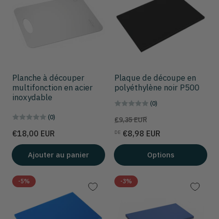
Planche à découper
Plaque de découpe en
multifonction en acier
polyéthylène noir P500
inoxydable
(0)
(0)
Prix
Prix
€9,35 EUR
de
Prix
€18,00 EUR
€8,98 EUR
DE
solde
Ajouter au panier
Options
-5%
-3%