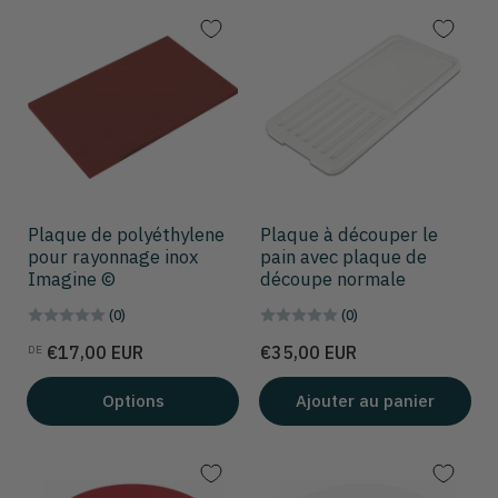
Plaque de polyéthylene
Plaque à découper le
pour rayonnage inox
pain avec plaque de
Imagine ©
découpe normale
(0)
(0)
Prix
Prix
€17,00 EUR
€35,00 EUR
DE
Options
Ajouter au panier