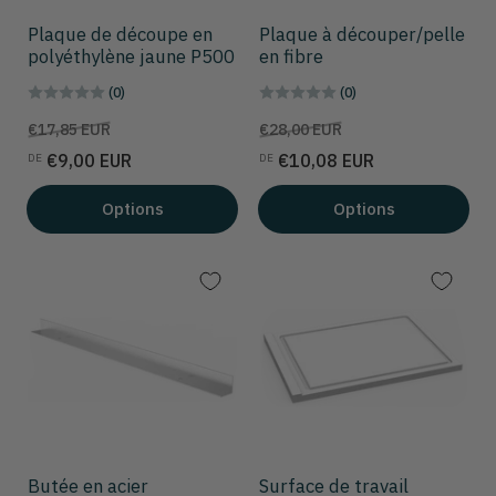
Plaque de découpe en
Plaque à découper/pelle
polyéthylène jaune P500
en fibre
(0)
(0)
Prix
Prix
Prix
Prix
€17,85 EUR
€28,00 EUR
de
de
€9,00 EUR
€10,08 EUR
DE
DE
solde
solde
Options
Options
Butée en acier
Surface de travail