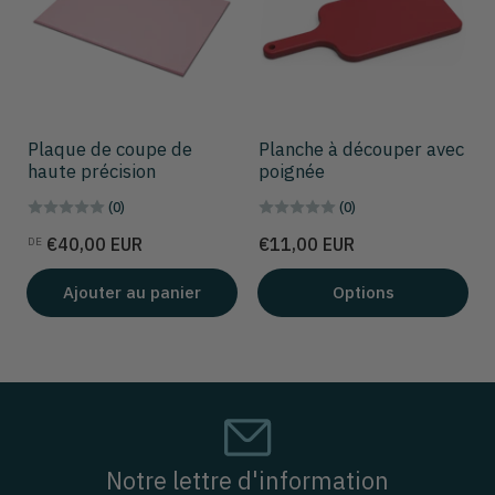
Plaque de coupe de
Planche à découper avec
haute précision
poignée
(0)
(0)
Prix
Prix
€40,00 EUR
€11,00 EUR
DE
Ajouter au panier
Options
Notre lettre d'information