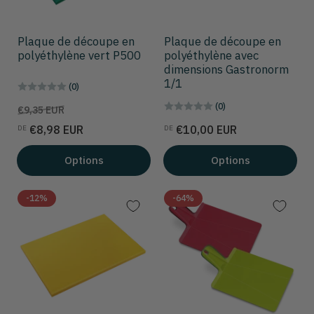
Plaque de découpe en
Plaque de découpe en
polyéthylène vert P500
polyéthylène avec
dimensions Gastronorm
1/1
(0)
(0)
Prix
Prix
€9,35 EUR
de
Prix
€8,98 EUR
€10,00 EUR
DE
DE
solde
Options
Options
-12%
-64%