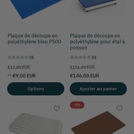
Plaque de découpe en
Plaque de découpe en
polyéthylène bleu P500
polyéthylène pour étal à
poisson
(0)
(0)
Prix
Prix
Prix
Prix
€17,85 EUR
€151,00 EUR
de
de
€9,00 EUR
€146,00 EUR
DE
solde
solde
Options
Ajouter au panier
-3%