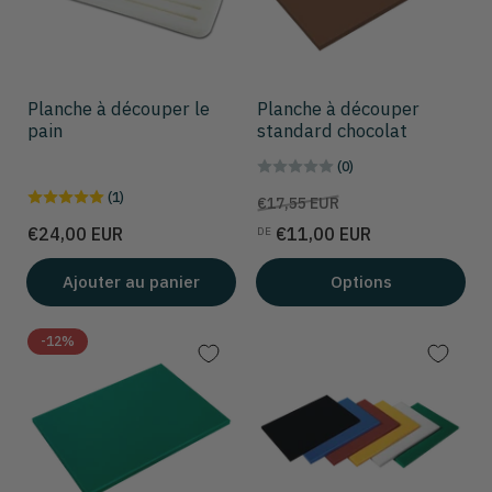
Planche à découper le
Planche à découper
pain
standard chocolat
(0)
(1)
Prix
Prix
€17,55 EUR
de
Prix
€24,00 EUR
€11,00 EUR
DE
solde
Ajouter au panier
Options
-12%