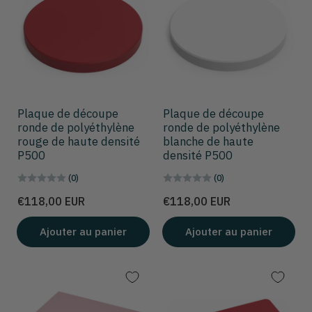
Plaque de découpe
Plaque de découpe
ronde de polyéthylène
ronde de polyéthylène
rouge de haute densité
blanche de haute
P500
densité P500
(0)
(0)
Prix
Prix
€118,00 EUR
€118,00 EUR
Ajouter au panier
Ajouter au panier