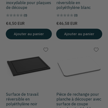
inoxydable pour plaques
réversible en
de découpe
polyéthylène blanc
(0)
(0)
Prix
Prix
€4,50 EUR
€46,58 EUR
Ajouter au panier
Ajouter au panier
Surface de travail
Pièce de rechange pour
réversible en
planche à découper avec
polyéthylène noir
surface de coupe