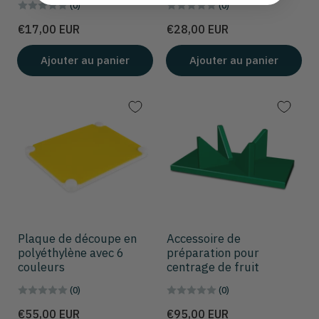
(0)
(0)
Prix
Prix
€17,00 EUR
€28,00 EUR
Ajouter au panier
Ajouter au panier
Plaque de découpe en
Accessoire de
polyéthylène avec 6
préparation pour
couleurs
centrage de fruit
(0)
(0)
Prix
Prix
€55,00 EUR
€95,00 EUR