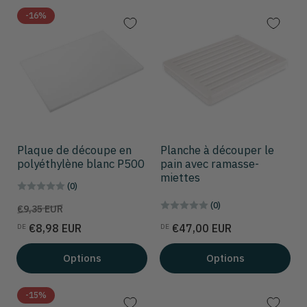
r
-16%
p
a
r
:
Plaque de découpe en
Planche à découper le
polyéthylène blanc P500
pain avec ramasse-
miettes
(0)
(0)
Prix
Prix
€9,35 EUR
de
Prix
€8,98 EUR
€47,00 EUR
DE
DE
solde
Options
Options
-15%