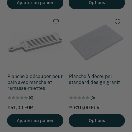
Ajouter au panier
Options
Planche à découper pour
Planche à découper
pain avec manche et
standard design granit
ramasse-miettes
(0)
(0)
Prix
Prix
€51,00 EUR
€10,00 EUR
DE
Ajouter au panier
Options