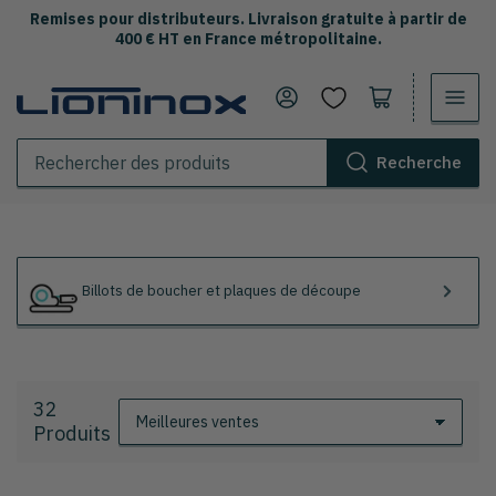
Remises pour distributeurs. Livraison gratuite à partir de
400 € HT en France métropolitaine.
Se connecter
Ouvrir le panier
Recherche
Rechercher
des
produits
Billots de boucher et plaques de découpe
32
T
Produits
r
i
e