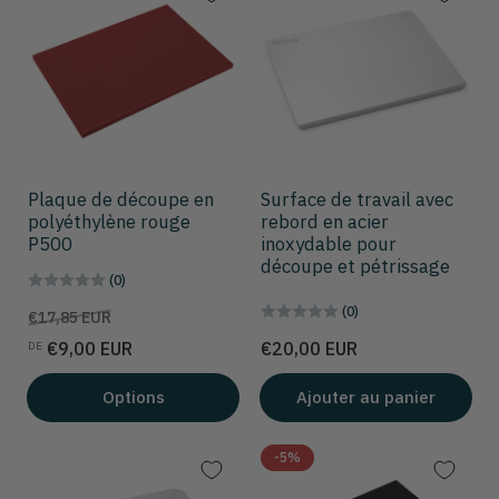
Plaque de découpe en
Surface de travail avec
polyéthylène rouge
rebord en acier
P500
inoxydable pour
découpe et pétrissage
(0)
(0)
Prix
Prix
€17,85 EUR
de
Prix
€9,00 EUR
€20,00 EUR
DE
solde
Options
Ajouter au panier
-5%