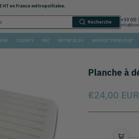
 € HT en France métropolitaine.
+33 (0)
Recherche
info@lion
RISE
CLIENTS
FAQ
NOTRE BLOG
SERVICE "PRIVILÈGE"
Planche à d
Prix
€24,00 EUR
Sélectionnez le modèl