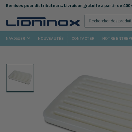
Remises pour distributeurs. Livraison gratuite à partir de 400
Rechercher
des
produits
NAVIGUER
NOUVEAUTÉS
CONTACTER
NOTRE ENTREP
Chargement
de
la
photo
1
à
la
galerie