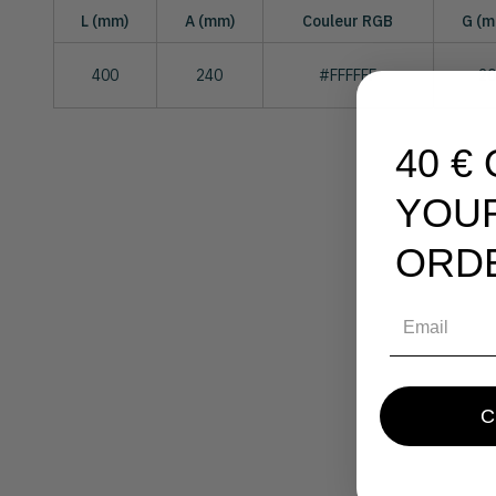
L (mm)
A (mm)
Couleur RGB
G (
400
240
#FFFFFF
2
40 €
YOU
ORD
Email