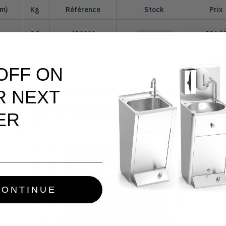
mm)
Kg
Référence
Stock
Prix
0
2,8
434444
€24,0
EN STOCK
 OFF ON
R NEXT
ER
CONTINUE