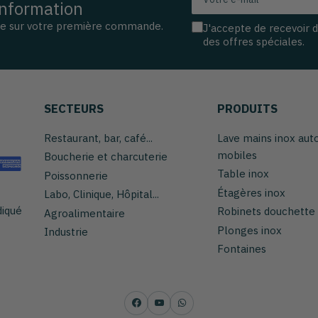
information
e-
mail
se sur votre première commande.
J'accepte de recevoir 
des offres spéciales.
SECTEURS
PRODUITS
Restaurant, bar, café...
Lave mains inox au
mobiles
Boucherie et charcuterie
Table inox
Poissonnerie
Étagères inox
Labo, Clinique, Hôpital...
diqué
Robinets douchette
Agroalimentaire
Plonges inox
Industrie
Fontaines
Facebook
YouTube
WhatsApp