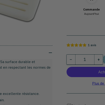
Commande
Aujourd'hui
1 avis
−
+
Quantité
Diminuer
Au
Sa surface durable et
la
la
ut en respectant les normes de
quantité
qua
pour
pou
Planche
Pla
Plus de
à
à
découper
dé
e excellente résistance.
le
le
in.
pain
pai