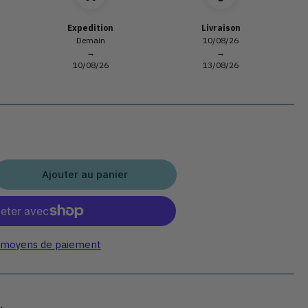
Expedition
Livraison
Demain
10/08/26
→
→
10/08/26
13/08/26
Ajouter au panier
gmenter
ntité
r
nche
 moyens de paiement
couper
n