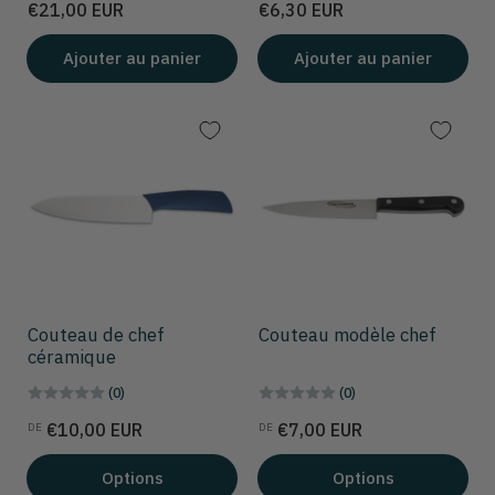
de
Prix
€21,00 EUR
€6,30 EUR
solde
Ajouter au panier
Ajouter au panier
Couteau de chef
Couteau modèle chef
céramique
(0)
(0)
Prix
Prix
€10,00 EUR
€7,00 EUR
DE
DE
Options
Options