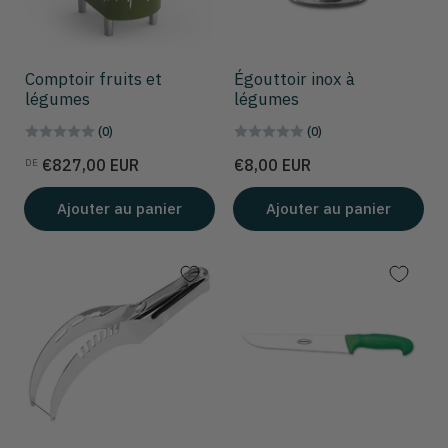
Comptoir fruits et
Égouttoir inox à
légumes
légumes
(0)
(0)
Prix
Prix
€827,00 EUR
€8,00 EUR
DE
Ajouter au panier
Ajouter au panier