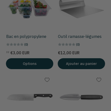
Bac en polypropylene
Outil ramasse-légumes
(0)
(0)
Prix
Prix
€3,00 EUR
€12,00 EUR
DE
Options
Ajouter au panier