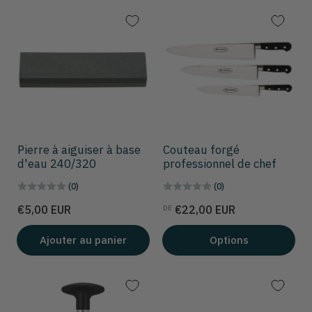
Pierre à aiguiser à base
Couteau forgé
d'eau 240/320
professionnel de chef
(0)
(0)
Prix
Prix
€5,00 EUR
€22,00 EUR
DE
Ajouter au panier
Options