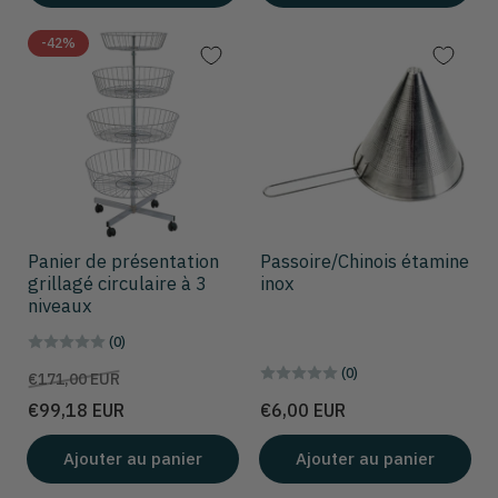
-42%
Panier de présentation
Passoire/Chinois étamine
grillagé circulaire à 3
inox
niveaux
(0)
(0)
Prix
Prix
€171,00 EUR
de
Prix
€99,18 EUR
€6,00 EUR
solde
Ajouter au panier
Ajouter au panier