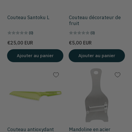
Couteau Santoku L
Couteau décorateur de
fruit
(0)
(0)
Prix
Prix
€25,00 EUR
€5,00 EUR
Ajouter au panier
Ajouter au panier
Couteau antioxydant
Mandoline en acier