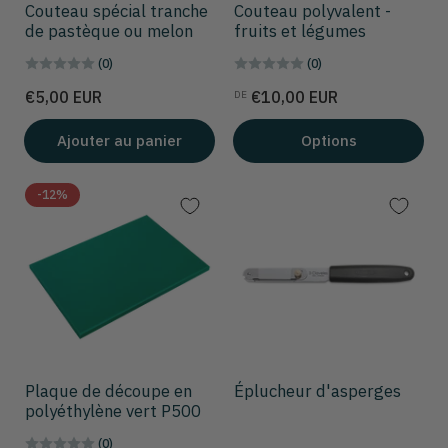
Couteau spécial tranche
Couteau polyvalent -
de pastèque ou melon
fruits et légumes
(0)
(0)
Prix
Prix
€5,00 EUR
€10,00 EUR
DE
Ajouter au panier
Options
-12%
Plaque de découpe en
Éplucheur d'asperges
polyéthylène vert P500
(0)