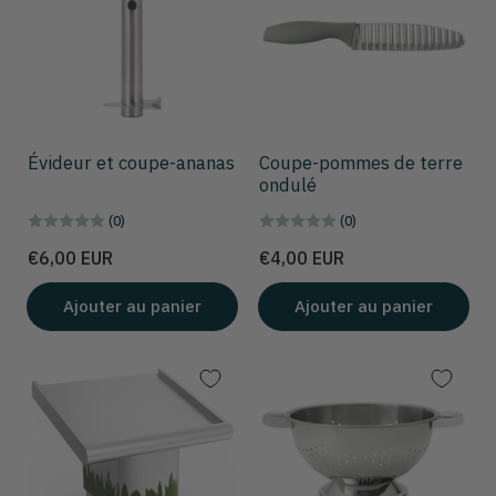
Évideur et coupe-ananas
Coupe-pommes de terre
ondulé
(0)
(0)
Prix
Prix
€6,00 EUR
€4,00 EUR
Ajouter au panier
Ajouter au panier