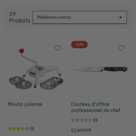
39
T
Produits
r
i
e
r
-10%
p
a
r
:
Moulin julienne
Couteau d'office
professionnel de chef
(0)
(1)
Prix
Prix
€7,00 EUR