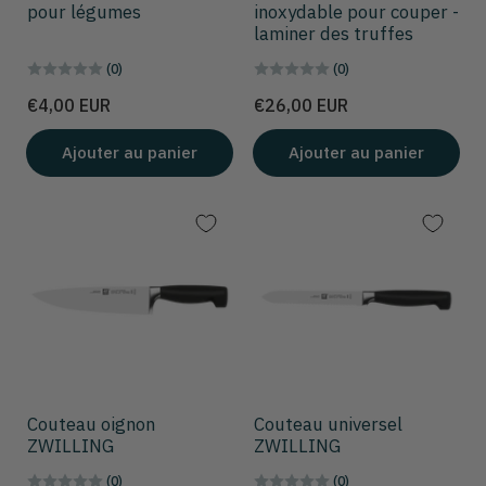
pour légumes
inoxydable pour couper -
laminer des truffes
(0)
(0)
Prix
Prix
€4,00 EUR
€26,00 EUR
Ajouter au panier
Ajouter au panier
Couteau oignon
Couteau universel
ZWILLING
ZWILLING
(0)
(0)