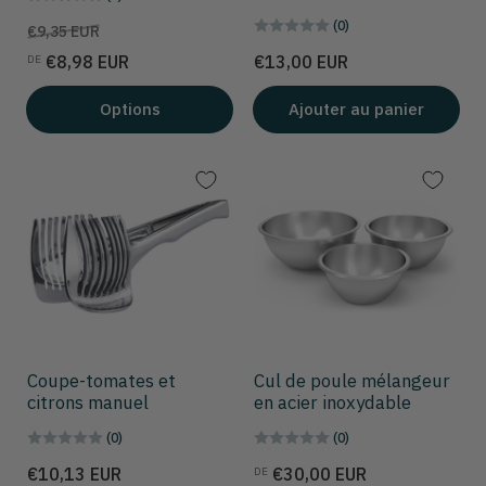
(0)
Prix
Prix
€9,35 EUR
de
Prix
€8,98 EUR
€13,00 EUR
DE
solde
Options
Ajouter au panier
Coupe-tomates et
Cul de poule mélangeur
citrons manuel
en acier inoxydable
(0)
(0)
Prix
Prix
€10,13 EUR
€30,00 EUR
DE