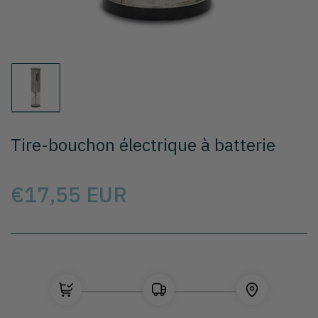
Chargement
de
la
photo
Tire-bouchon électrique à batterie
1
à
la
galerie
Prix
€17,55 EUR
Sélectionnez le modèle