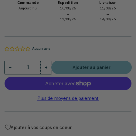
Commande
Expedition
Livraison
Aujourd'hui
10/08/26
11/08/26
→
→
11/08/26
14/08/26
Aucun avis
−
+
Ajouter au panier
Quantité
Diminuer
Augmenter
la
la
quantité
quantité
pour
pour
Tire-
Tire-
Plus de moyens de paiement
bouchon
bouchon
électrique
électrique
à
à
batterie
batterie
Ajouter à vos coups de coeur