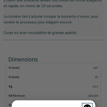
d'ouvrir une bouteille devant vos invités de forme élégante
et rapide, en moins de 10 secondes.
La lumière led s'allume lorsque la bouteille s'ouvre, pour
rendre le processus plus élégant encore.
Corps en acier inoxydable de grande qualité.
Dimensions
187
45
0,13
483428
EN STOCK