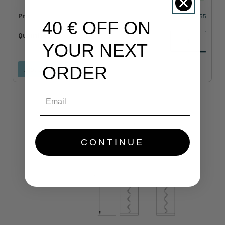
€17,55
40 € OFF ON
YOUR NEXT
ORDER
Ajouter au panier
Email
CONTINUE