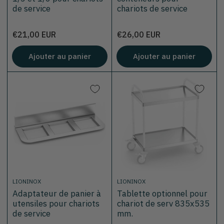
de service
chariots de service
Prix
Prix
€21,00 EUR
€26,00 EUR
Ajouter au panier
Ajouter au panier
LIONINOX
LIONINOX
Adaptateur de panier à
Tablette optionnel pour
utensiles pour chariots
chariot de serv 835x535
de service
mm.