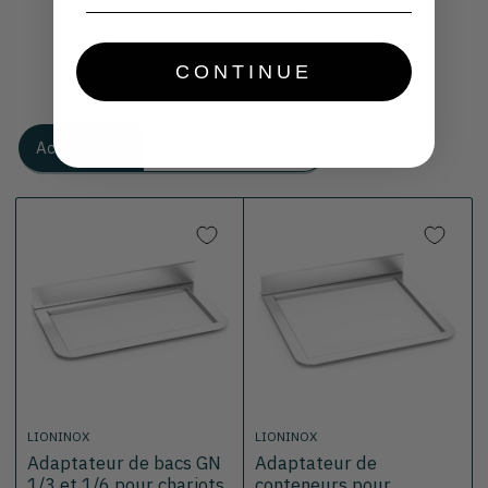
CONTINUE
Accessoires
Pièces de rechange
LIONINOX
LIONINOX
Adaptateur de bacs GN
Adaptateur de
1/3 et 1/6 pour chariots
conteneurs pour