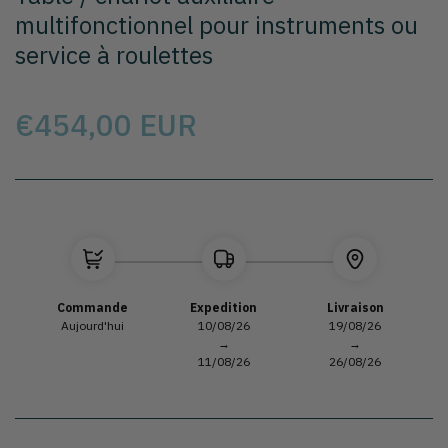
à
multifonctionnel pour instruments ou
la
service à roulettes
galerie
Prix
€454,00 EUR
Sélectionnez le modèle
Commande
Expedition
Livraison
Aujourd'hui
10/08/26
19/08/26
→
→
11/08/26
26/08/26