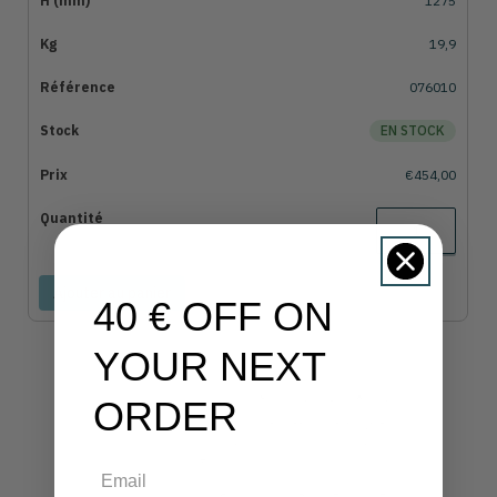
1275
19,9
076010
EN STOCK
€454,00
Ajouter au panier
40 € OFF ON
YOUR NEXT
ORDER
Email