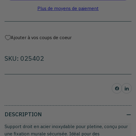
pour
pour
Support
Support
Plus de moyens de paiement
droit
droit
inox
inox
pour
pour
barre
barre
Ajouter à vos coups de coeur
plate
plate
a
a
encastrer
encastrer
SKU: 025402
au
au
mur
mur
Partager sur Facebo
Partager su
DESCRIPTION
Support droit en acier inoxydable pour pletine, conçu pour
une fixation murale sécurisée. Idéal pour des