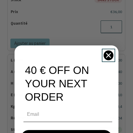
€36,00
Ajouter au panier
100
40 € OFF ON
40
YOUR NEXT
100
ORDER
10
0,4
Email
025404
EN STOCK