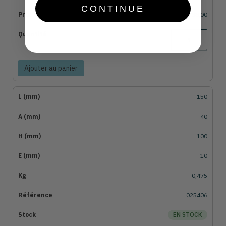
CONTINUE
€38,00
Ajouter au panier
150
40
100
10
0,475
025406
EN STOCK