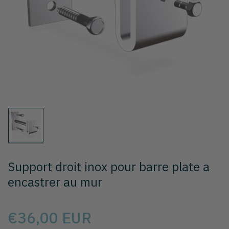
la
médiathèque
1
en
modal
Chargement
de
la
photo
Support droit inox pour barre plate a
1
à
encastrer au mur
la
galerie
Prix
€36,00 EUR