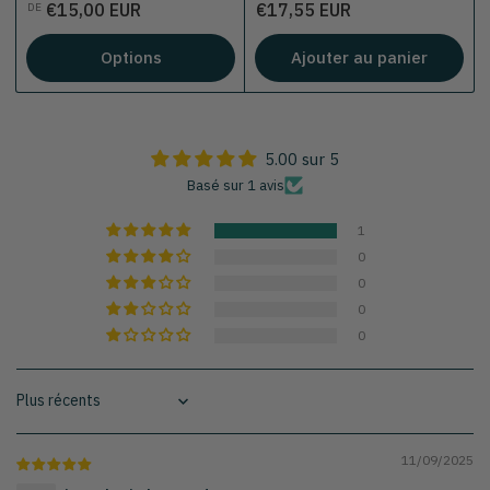
Prix
Prix
€15,00 EUR
€17,55 EUR
DE
Options
Ajouter au panier
5.00 sur 5
Basé sur 1 avis
1
0
0
0
0
Sort by
11/09/2025