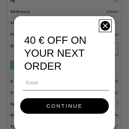
2,2
474492
EN STOCK
€50,00
40 € OFF ON
YOUR NEXT
ORDER
Ajouter au panier
Email
370
325
3
CONTINUE
474496
EN STOCK