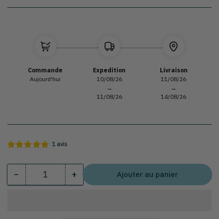
Commande
Expedition
Livraison
Aujourd'hui
10/08/26
11/08/26
→
→
11/08/26
14/08/26
1 avis
−
+
Ajouter au panier
Quantité
Diminuer
Augmenter
la
la
quantité
quantité
pour
pour