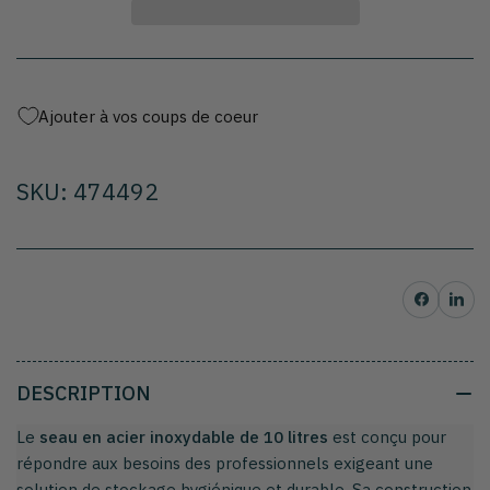
Seau
Seau
inox
inox
Ajouter à vos coups de coeur
SKU: 474492
Partager sur Facebo
Partager su
DESCRIPTION
Le
seau en acier inoxydable de 10 litres
est conçu pour
répondre aux besoins des professionnels exigeant une
solution de stockage hygiénique et durable. Sa construction