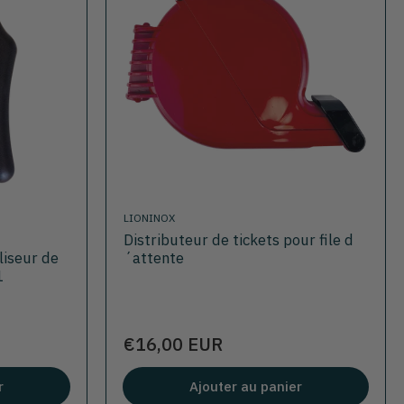
LIONINOX
Distributeur de tickets pour file d
liseur de
´attente
1
Prix
€16,00 EUR
r
Ajouter au panier