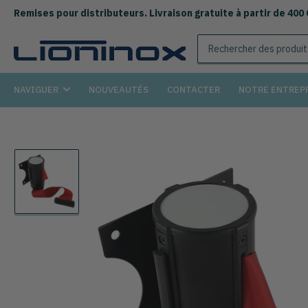
Remises pour distributeurs. Livraison gratuite à partir de 400
Rechercher
des
produits
NAVIGUER
NOUVEAUTÉS
CONTACTER
NOTRE ENTREP
Chargement
de
la
photo
1
à
la
galerie