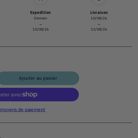
Expedition
Livraison
Demain
10/08/26
→
→
10/08/26
13/08/26
Ajouter au panier
gmenter
ntité
r
ban
 moyens de paiement
ral
ensible
nalisation