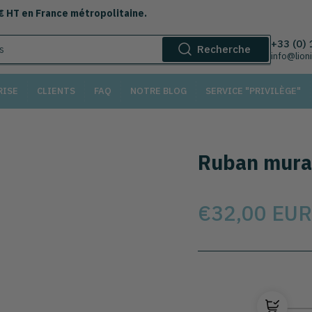
 € HT en France métropolitaine.
+33 (0)
Recherche
info@lion
RISE
CLIENTS
FAQ
NOTRE BLOG
SERVICE "PRIVILÈGE"
Ruban mural
Prix
€32,00 EUR
Sélectionnez le modèl