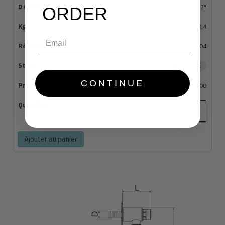
1/2"
ORDER
0,4
Email
464604
EN STOCK
CONTINUE
€36,00
Ajouter au panier