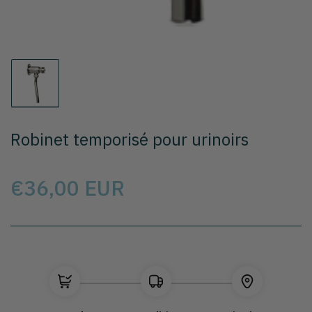
Chargement
de
la
photo
Robinet temporisé pour urinoirs
1
à
la
galerie
Prix
€36,00 EUR
Sélectionnez le modèle