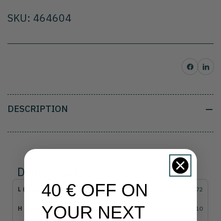
SKU: 464604
Partager sur Facebo
Partager su
DESCRIPTION
Dimensions
40 € OFF ON
72
YOUR NEXT
210