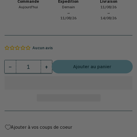
Commande
Expedition
Livraison
Aujourd'hui
Demain
11/08/26
→
→
11/08/26
14/08/26
Aucun avis
−
+
Ajouter au panier
Quantité
Diminuer
Augmenter
la
la
quantité
quantité
pour
pour
Robinet
Robinet
temporisé
temporisé
pour
pour
urinoirs
urinoirs
Ajouter à vos coups de coeur