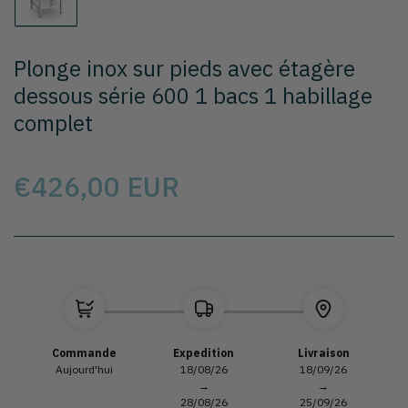
Chargement
de
la
photo
Plonge inox sur pieds avec étagère
1
à
dessous série 600 1 bacs 1 habillage
la
complet
galerie
Prix
€426,00 EUR
Sélectionnez le modèle
Commande
Expedition
Livraison
Aujourd'hui
18/08/26
18/09/26
→
→
28/08/26
25/09/26