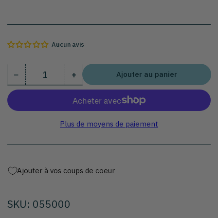
Aucun avis
−
+
Ajouter au panier
Quantité
Diminuer
Augmenter
la
la
quantité
quantité
pour
pour
Plonge
Plonge
Plus de moyens de paiement
inox
inox
sur
sur
pieds
pieds
avec
avec
Ajouter à vos coups de coeur
étagère
étagère
dessous
dessous
série
série
SKU: 055000
600
600