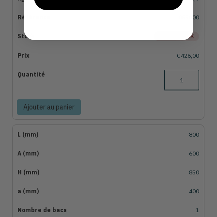
055000
SANS STOCK
€426,00
Ajouter au panier
800
600
850
400
1