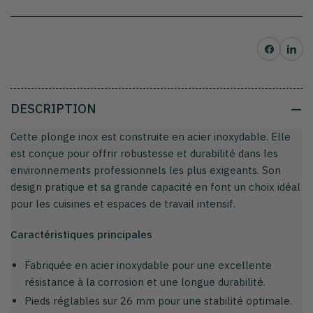
1
1
bacs
bacs
1
1
Partager sur Facebo
Partager su
habillage
habillage
complet
complet
DESCRIPTION
Cette plonge inox est construite en acier inoxydable. Elle
est conçue pour offrir robustesse et durabilité dans les
environnements professionnels les plus exigeants. Son
design pratique et sa grande capacité en font un choix idéal
pour les cuisines et espaces de travail intensif.
Caractéristiques principales
Fabriquée en acier inoxydable pour une excellente
résistance à la corrosion et une longue durabilité.
Pieds réglables sur 26 mm pour une stabilité optimale.