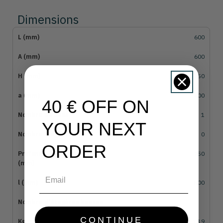
Dimensions
600
600
850
400
40 € OFF ON
1
YOUR NEXT
0
ORDER
250
Email
500
CONTINUE
18,9