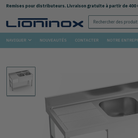
Remises pour distributeurs. Livraison gratuite à partir de 400
Rechercher
des
produits
NAVIGUER
NOUVEAUTÉS
CONTACTER
NOTRE ENTREP
Chargement
de
la
photo
1
à
la
galerie