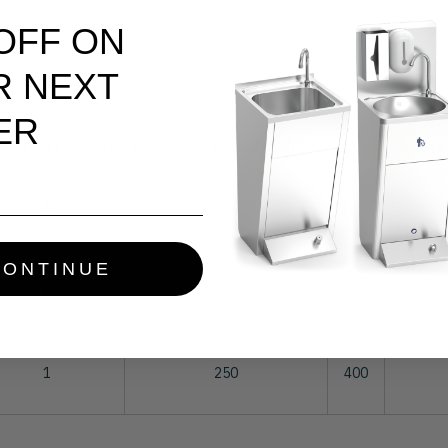
 OFF ON
R NEXT
ER
bre d'égouttoirs
Profondeur ou hauteur (mm)
l (mm)
Nombre 
1
250
500
CONTINUE
1
320
600
1
250
400