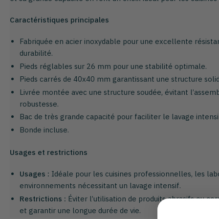
Caractéristiques principales
Fabriquée en acier inoxydable pour une excellente résista
durabilité.
Pieds réglables sur 26 mm pour une stabilité optimale.
Pieds carrés de 40x40 mm garantissant une structure solid
Livrée montée avec une structure soudée, évitant l’assem
robustesse.
Bac de très grande capacité pour faciliter le lavage intensi
Bonde incluse.
Usages et restrictions
Usages :
Idéale pour les cuisines professionnelles, les lab
environnements nécessitant un lavage intensif.
Restrictions :
Éviter l’utilisation de produits abrasifs ou cor
et garantir une longue durée de vie.