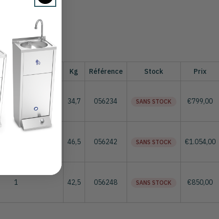
d'étagères basses
Kg
Référence
Stock
Prix
1
34,7
056234
€799,00
SANS STOCK
1
46,5
056242
€1.054,00
SANS STOCK
1
42,5
056248
€850,00
SANS STOCK