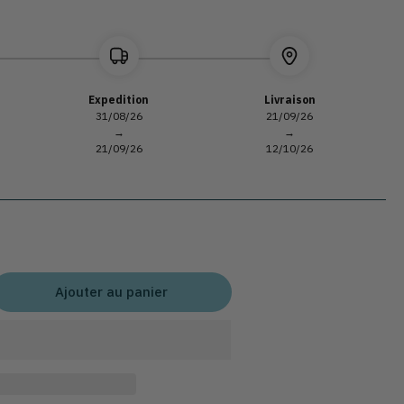
Expedition
Livraison
31/08/26
21/09/26
→
→
21/09/26
12/10/26
Ajouter au panier
gmenter
ntité
r
onge