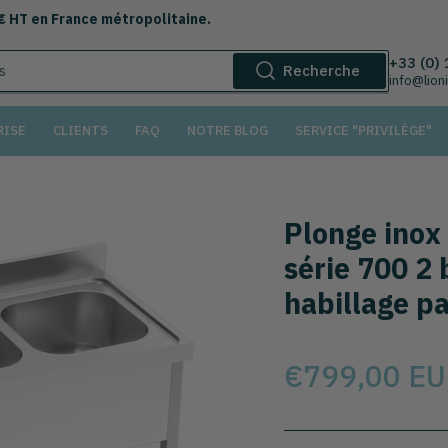
 € HT en France métropolitaine.
+33 (0)
Recherche
info@lion
RISE
CLIENTS
FAQ
NOTRE BLOG
SERVICE "PRIVILÈGE"
Plonge inox
série 700 2 
habillage pa
Prix
€799,00 E
Sélectionnez le modèl