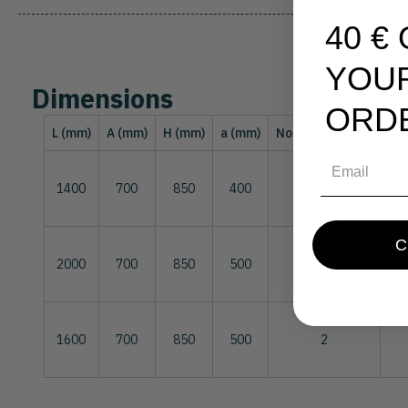
40 €
YOU
Dimensions
ORD
L (mm)
A (mm)
H (mm)
a (mm)
Nombre de bacs
Nom
Email
1400
700
850
400
2
2000
700
850
500
2
1600
700
850
500
2