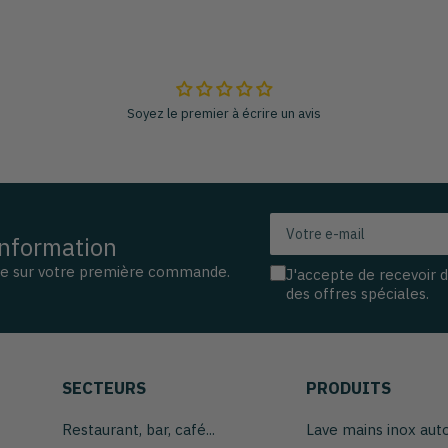
Soyez le premier à écrire un avis
Votre
information
e-
mail
se sur votre première commande.
J'accepte de recevoir 
des offres spéciales.
SECTEURS
PRODUITS
Restaurant, bar, café...
Lave mains inox au