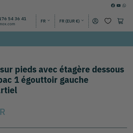
Facebook
YouTub
Wha
L
P
 176 54 36 41
Se connecter
Ouvrir le panie
FR
FR (EUR €)
inox.com
a
a
n
y
g
s
u
/
 sur pieds avec étagère dessous
e
R
bac 1 égouttoir gauche
é
rtiel
g
i
UR
o
n
e