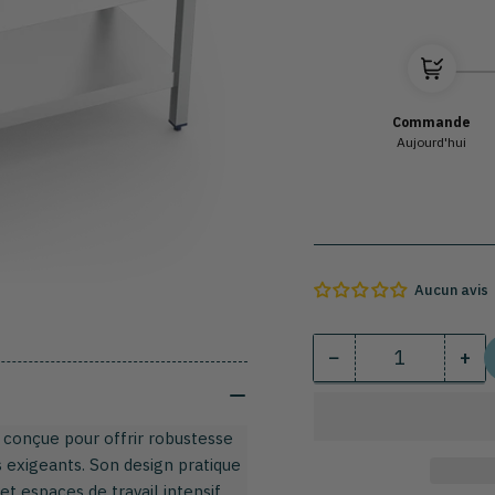
Commande
Aujourd'hui
Aucun avis
−
+
Quantité
Diminuer
Au
la
la
quantité
qua
t conçue pour offrir robustesse
pour
pou
s exigeants. Son design pratique
Plonge
Pl
et espaces de travail intensif.