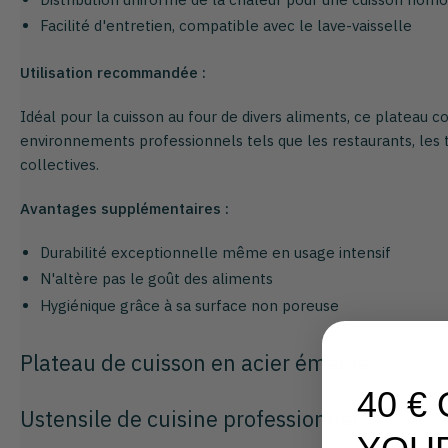
Facilité d'entretien, compatible avec le lave-vaisselle
Utilisation recommandée :
Idéal pour la cuisson au four de divers aliments, ce plateau 
environnements professionnels tels que les restaurants, les tr
collectives.
Avantages supplémentaires :
Durabilité exceptionnelle même en usage intensif
N'altère pas le goût des aliments
Hygiénique grâce à sa surface non poreuse
Plateau de cuisson en acier émaillé
40 €
Ustensile de cuisine professionnel