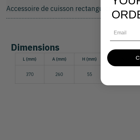
YOU
Accessoire de cuisson rectangulaire
ORD
Email
Dimensions
L (mm)
A (mm)
H (mm)
Capacité (l)
370
260
55
3,6