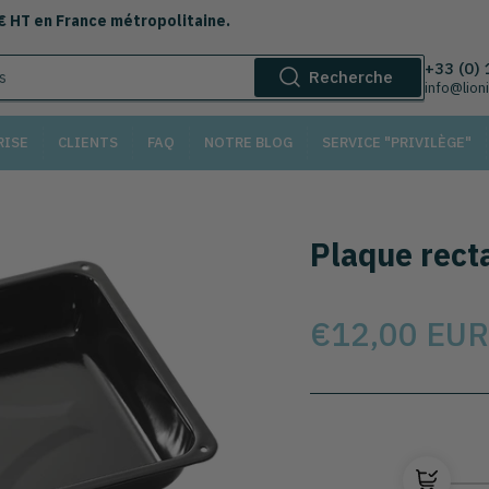
 € HT en France métropolitaine.
+33 (0)
Recherche
info@lion
RISE
CLIENTS
FAQ
NOTRE BLOG
SERVICE "PRIVILÈGE"
Plaque recta
Prix
€12,00 EUR
Sélectionnez le modèl