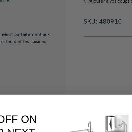
Ajouter à vos coups 
SKU: 480910
convient parfaitement aux
aiteurs et les cuisines
 OFF ON