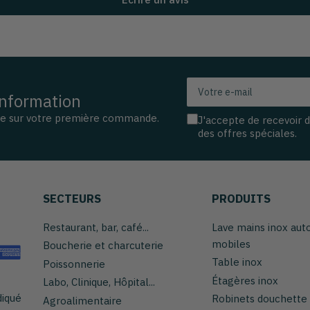
Votre
information
e-
mail
se sur votre première commande.
J'accepte de recevoir 
des offres spéciales.
SECTEURS
PRODUITS
Restaurant, bar, café...
Lave mains inox au
mobiles
Boucherie et charcuterie
Table inox
Poissonnerie
Étagères inox
Labo, Clinique, Hôpital...
diqué
Robinets douchette
Agroalimentaire