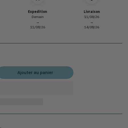
Expedition
Livraison
Demain
11/08/26
→
→
11/08/26
14/08/26
Ajouter au panier
gmenter
ntité
r
que
tangulaire
er
illé