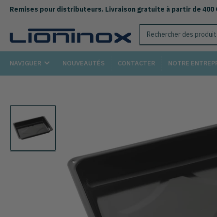
Remises pour distributeurs. Livraison gratuite à partir de 400
Rechercher
des
produits
NAVIGUER
NOUVEAUTÉS
CONTACTER
NOTRE ENTREP
Chargement
de
la
photo
1
à
la
galerie