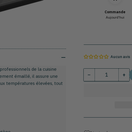
Commande
Aujourd'hui
Aucun avis
professionnels de la cuisine
−
+
ement émaillé, il assure une
Quantité
Diminuer
Au
aux températures élevées, tout
la
la
quantité
qua
pour
pou
Plaque
Pla
rectangulaire
rec
en
en
acier
aci
émaillé
éma
ogène