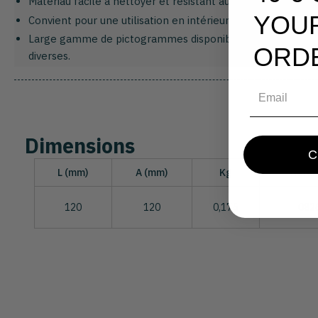
Matériau facile à nettoyer et résistant aux produits d’entre
YOU
Convient pour une utilisation en intérieur comme en extéri
Large gamme de pictogrammes disponibles : WC, accessibilit
ORD
diverses.
Email
Dimensions
L (mm)
A (mm)
Kg
Référ
120
120
0,175
082