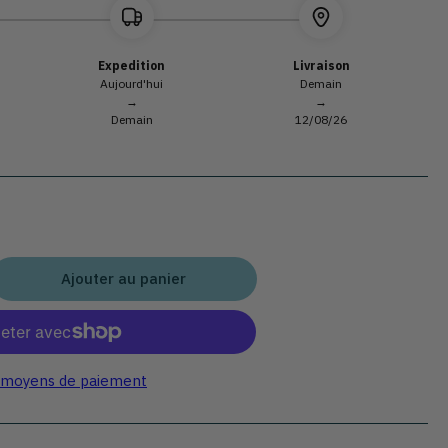
Expedition
Livraison
Aujourd'hui
Demain
→
→
Demain
12/08/26
Ajouter au panier
gmenter
ntité
r
ctogramme
 moyens de paiement
x