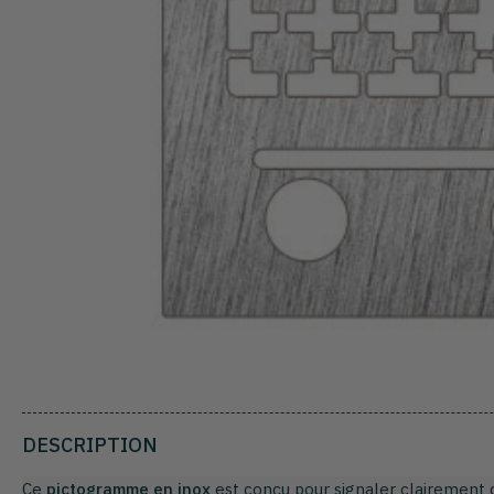
DESCRIPTION
Ce
pictogramme en inox
est conçu pour signaler clairement 