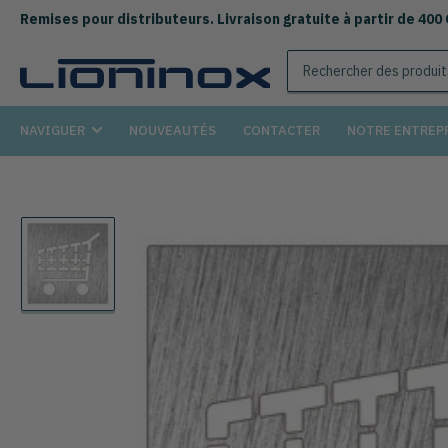
Remises pour distributeurs. Livraison gratuite à partir de 400
Rechercher
des
produits
NAVIGUER
NOUVEAUTÉS
CONTACTER
NOTRE ENTREP
Chargement
de
la
photo
1
à
la
galerie