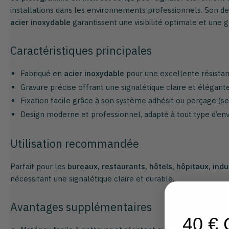
installations dans les environnements professionnels. Son de
acier inoxydable
garantissent une visibilité optimale et une g
Caractéristiques principales
Fabriqué en
acier inoxydable
pour une excellente résistanc
Gravure précise offrant une signalétique claire et élégante
Fixation facile grâce à son système adhésif ou perçage (s
Design moderne et professionnel, adapté à tout type d’en
Utilisation recommandée
Parfait pour les
bureaux, restaurants, hôtels, hôpitaux, indu
nécessitant une signalétique claire et durable.
Avantages supplémentaires
40 €