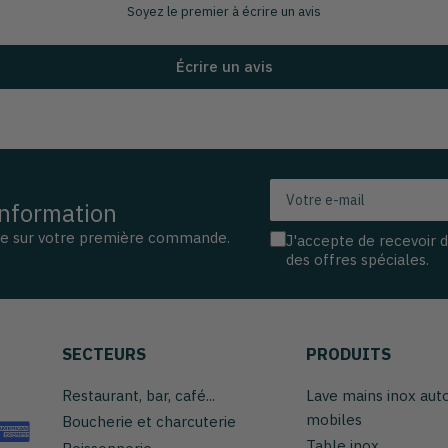
Soyez le premier à écrire un avis
Écrire un avis
Votre
information
e-
mail
se sur votre première commande.
J'accepte de recevoir 
des offres spéciales.
SECTEURS
PRODUITS
Restaurant, bar, café...
Lave mains inox au
mobiles
Boucherie et charcuterie
Table inox