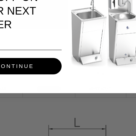
tien.
R NEXT
eur.
é, interdictions, indications
ER
CONTINUE
ence
Stock
Prix
644
€7,70
€7,01
EN STOCK