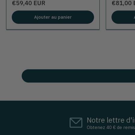
Prix
Prix
€59,40 EUR
€81,00 
Ajouter au panier
Notre lettre d'
Obtenez 40 € de remi