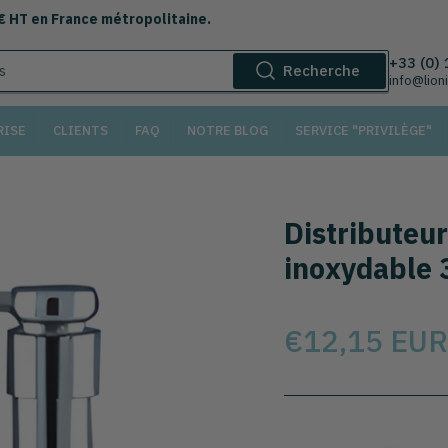
 € HT en France métropolitaine.
+33 (0)
Recherche
info@lion
RISE
CLIENTS
FAQ
NOTRE BLOG
SERVICE "PRIVILÈGE"
Distributeur
inoxydable 
Prix
€12,15 EUR
Sélectionnez le modèl