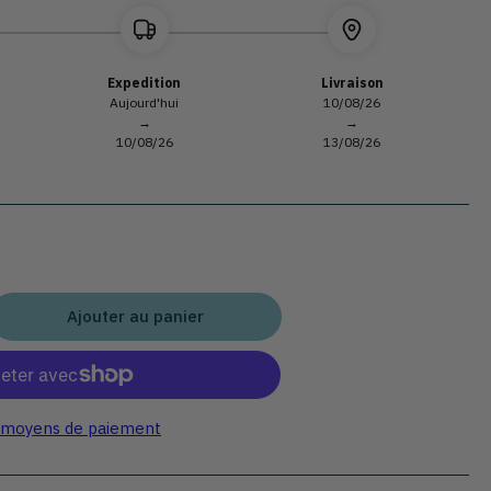
Expedition
Livraison
Aujourd'hui
10/08/26
→
→
10/08/26
13/08/26
Ajouter au panier
gmenter
ntité
r
tributeur
 moyens de paiement
von