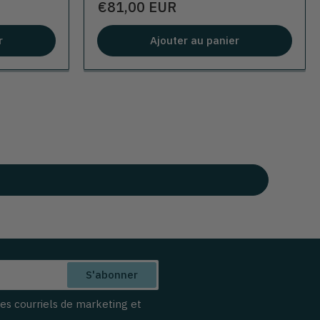
Prix
€81,00 EUR
r
Ajouter au panier
S'abonner
des courriels de marketing et