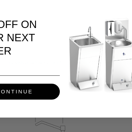
ect
 OFF ON
R NEXT
ER
Profondeur ou hauteur (mm)
Kg
Référence
Sto
35
0,32
460219
EN S
CONTINUE