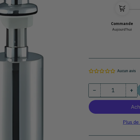
Commande
Aujourd'hui
Aucun avis
−
+
Quantité
Diminuer
Au
la
la
quantité
qua
pour
pou
Distributeur
Dis
Plus de
de
de
savon
sa