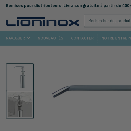
Remises pour distributeurs. Livraison gratuite à partir de 400
Rechercher
des
produits
NAVIGUER
NOUVEAUTÉS
CONTACTER
NOTRE ENTREP
Chargement
de
la
photo
1
à
Chargement
la
de
galerie
la
photo
2