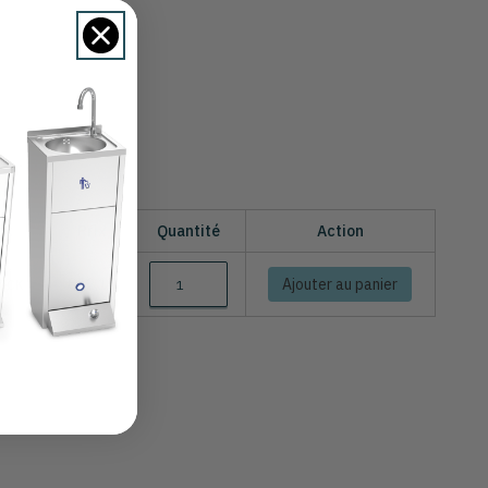
ck
Prix
Quantité
Action
€12,15
Ajouter au panier
TOCK