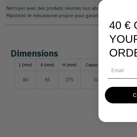
Nettoyer avec des produits neutres non abrasifs
Maintenir le mécanisme propre pour garantir un dosage corr
40 €
YOU
ORD
Dimensions
L (mm)
A (mm)
H (mm)
Capacité (l)
D (mm)
Email
80
55
275
0,3
23