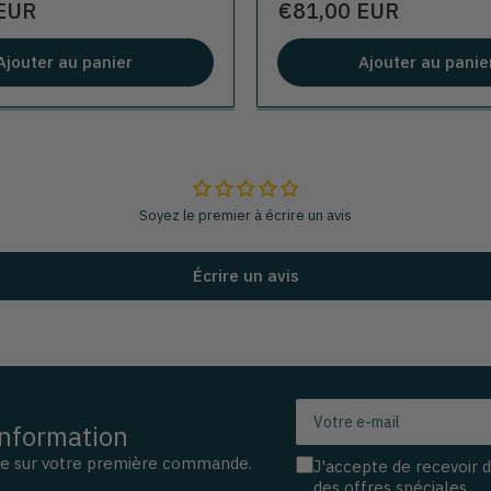
Prix
EUR
€81,00 EUR
Ajouter au panier
Ajouter au panie
Soyez le premier à écrire un avis
Écrire un avis
Votre
information
e-
mail
se sur votre première commande.
J'accepte de recevoir 
des offres spéciales.