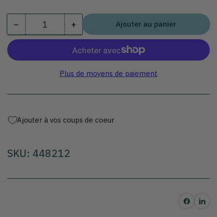
−
+
Ajouter au panier
Quantité
Diminuer
Augmenter
la
la
quantité
quantité
pour
pour
Couteau
Couteau
Plus de moyens de paiement
fromage
fromage
pâte
pâte
molle
molle
Ajouter à vos coups de coeur
SKU: 448212
Partager sur Facebo
Partager su