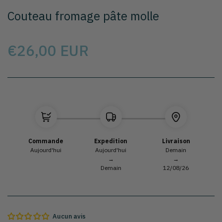
photo
Couteau fromage pâte molle
1
à
la
galerie
Prix
€26,00 EUR
Sélectionnez le modèle
Commande
Expedition
Livraison
Aujourd'hui
Aujourd'hui
Demain
→
→
Demain
12/08/26
Aucun avis