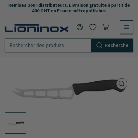
Remises pour distributeurs. Livraison gratuite à partir de
400 € HT en France métropolitaine.
Se connecter
Ouvrir le panier
Recherche
Rechercher
des
produits
Ouvrir
la
médiathèque
1
en
modal
Chargement
de
la