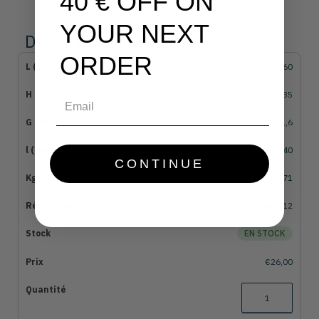
40 € OFF ON
YOUR NEXT
Dimensions
ORDER
260
Email
35
1,6
140
CONTINUE
0,171
448212
EN STOCK
€26,00