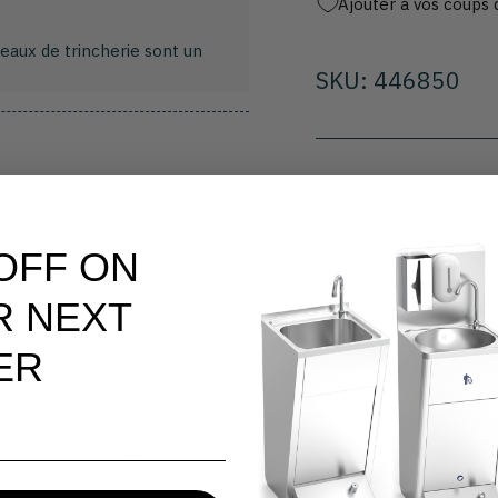
Ajouter à vos coups 
seaux de trincherie sont un
SKU: 446850
 OFF ON
R NEXT
ER
Kg
Référence
Stock
Prix
0,75
446850
€14,00
EN STOCK