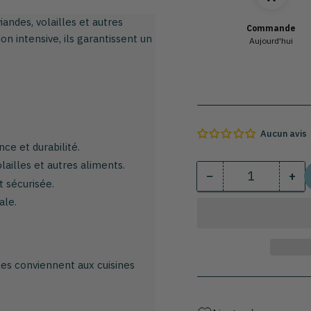
andes, volailles et autres
Commande
on intensive, ils garantissent un
Aujourd'hui
Aucun avis
ce et durabilité.
ailles et autres aliments.
−
+
Quantité
Diminuer
Au
 sécurisée.
la
la
ale.
quantité
qua
pour
pou
Ciseaux
Cis
à
à
lles conviennent aux cuisines
poulet
pou