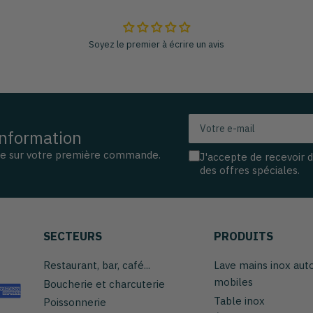
Soyez le premier à écrire un avis
Votre
information
e-
mail
se sur votre première commande.
J'accepte de recevoir 
des offres spéciales.
SECTEURS
PRODUITS
Restaurant, bar, café...
Lave mains inox au
mobiles
Boucherie et charcuterie
Table inox
Poissonnerie