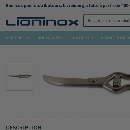
Remises pour distributeurs. Livraison gratuite à partir de 400
Rechercher
des
produits
NAVIGUER
NOUVEAUTÉS
CONTACTER
NOTRE ENTREP
Chargement
de
la
photo
1
à
la
galerie
DESCRIPTION