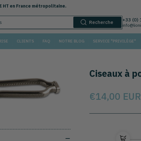
 € HT en France métropolitaine.
+33 (0)
Recherche
info@lion
RISE
CLIENTS
FAQ
NOTRE BLOG
SERVICE "PRIVILÈGE"
Ciseaux à p
Prix
€14,00 EUR
Sélectionnez le modèl