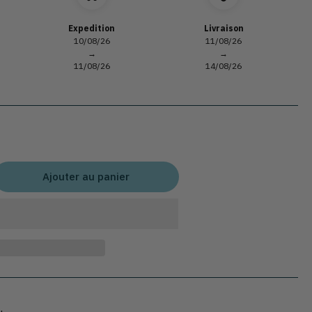
Expedition
Livraison
10/08/26
11/08/26
→
→
11/08/26
14/08/26
Ajouter au panier
gmenter
ntité
r
eaux
let