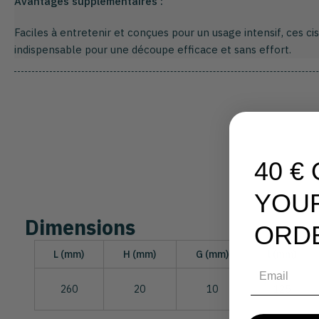
Avantages supplémentaires :
Faciles à entretenir et conçues pour un usage intensif, ces ci
indispensable pour une découpe efficace et sans effort.
40 €
YOU
Dimensions
ORD
L (mm)
H (mm)
G (mm)
l (mm)
Email
260
20
10
125