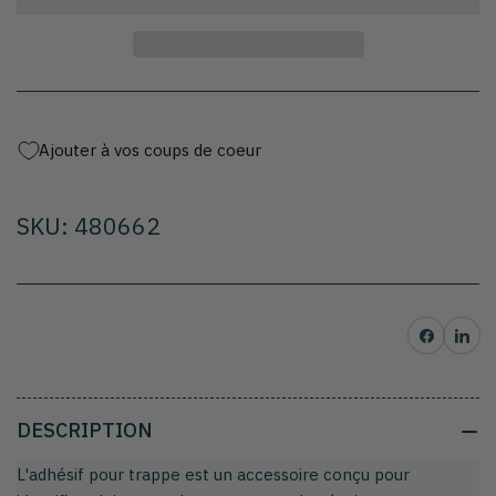
pour
pour
Autocollant
Autocollant
pour
pour
trappe
trappe
Ajouter à vos coups de coeur
SKU: 480662
Partager sur Facebo
Partager su
DESCRIPTION
L'adhésif pour trappe est un accessoire conçu pour