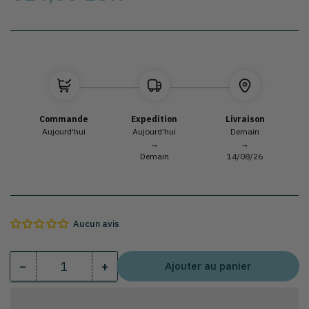
Title
Commande
Expedition
Livraison
Aujourd'hui
Aujourd'hui
Demain
→
→
Demain
14/08/26
Aucun avis
−
+
Ajouter au panier
Quantité
Diminuer
Augmenter
la
la
quantité
quantité