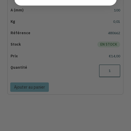
100
0,01
480662
EN STOCK
€14,00
Ajouter au panier