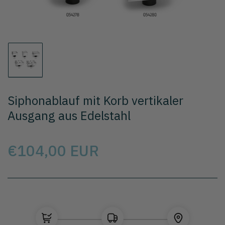
im
Modal
Lade
das
Foto
1
Siphonablauf mit Korb vertikaler
in
die
Ausgang aus Edelstahl
Galerie
Preis
€104,00 EUR
Wählen Sie das Modell