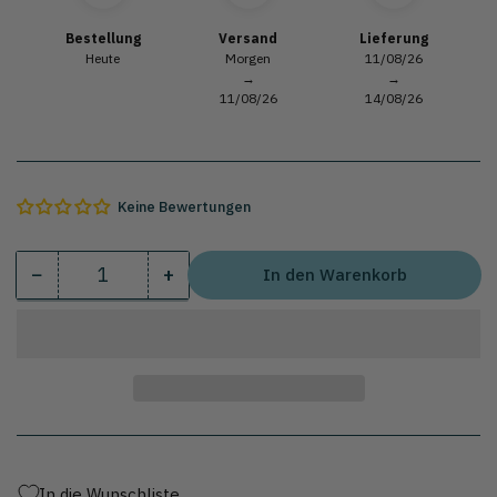
Bestellung
Versand
Lieferung
Heute
Morgen
11/08/26
→
→
11/08/26
14/08/26
Keine Bewertungen
−
+
In den Warenkorb
Menge
Menge
Menge
verringern
erhöhen
für
für
Siphonablauf
Siphonablauf
mit
mit
Korb
Korb
vertikaler
vertikaler
Ausgang
Ausgang
aus
aus
In die Wunschliste