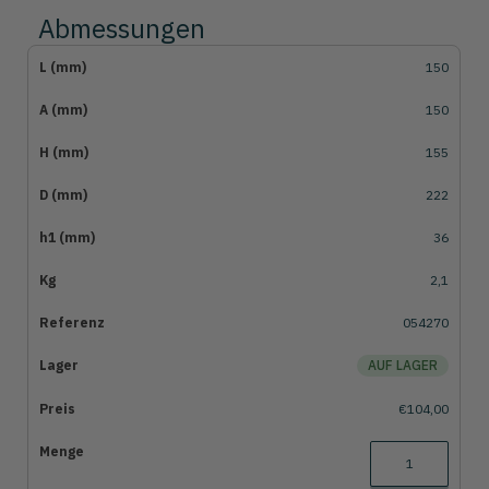
Abmessungen
150
150
155
222
36
2,1
054270
AUF LAGER
€104,00