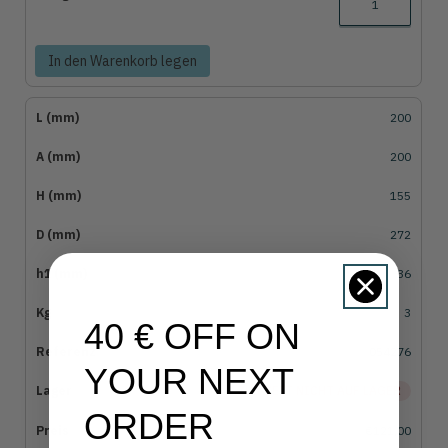
In den Warenkorb legen
200
200
155
272
36
3
40 € OFF ON
054276
YOUR NEXT
ZUR ZEIT NICHT AUF LAGER
ORDER
€121,00