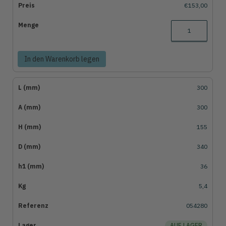
€153,00
In den Warenkorb legen
300
300
155
340
36
5,4
054280
AUF LAGER