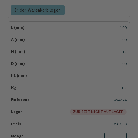
In den Warenkorb legen
100
100
112
100
-
1,2
054274
ZUR ZEIT NICHT AUF LAGER
€104,00