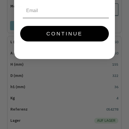
Email
In den Warenkorb legen
CONTINUE
250
250
155
322
36
4
054278
AUF LAGER