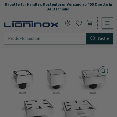
Rabatte für Händler. Kostenloser Versand ab 400 € netto in
Deutschland.
Anmelden
Warenkorb öffnen
Suche
Produkte
suchen
Öffne
die
Mediathek
1