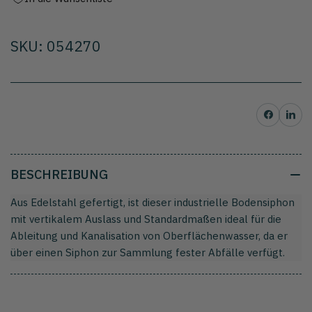
Edelstahl
Edelstahl
SKU: 054270
Auf Facebook teilen
Auf Pinterest t
BESCHREIBUNG
Aus Edelstahl gefertigt, ist dieser industrielle Bodensiphon
mit vertikalem Auslass und Standardmaßen ideal für die
Ableitung und Kanalisation von Oberflächenwasser, da er
über einen Siphon zur Sammlung fester Abfälle verfügt.