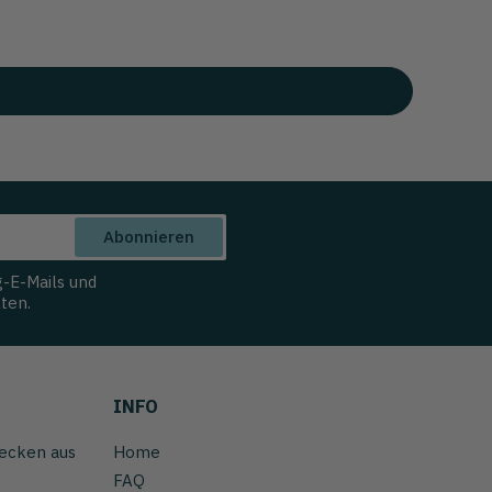
Abonnieren
g-E-Mails und
ten.
INFO
ecken aus
Home
FAQ