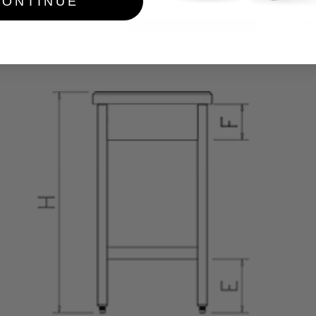
CONTINUE
36,9
030362
€42
ZUR ZEIT NICHT AUF LAGER