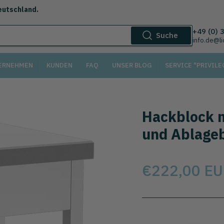
eutschland.
+49 (0) 
Suche
info.de@l
ERNEHMEN
KUNDEN
FAQ
UNSER BLOG
SERVICE "PRIVILE
Hackblock m
und Ablage
Preis
€222,00 E
Wählen Sie das Modell