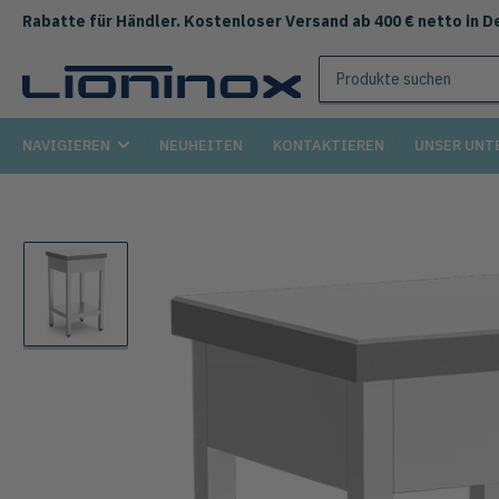
Rabatte für Händler. Kostenloser Versand ab 400 € netto in D
Produkte
suchen
NAVIGIEREN
NEUHEITEN
KONTAKTIEREN
UNSER UNT
Lade
das
Foto
1
in
die
Galerie