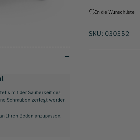
und
un
Ablageboden
Ab
In die Wunschliste
SKU: 030352
hl
stells mit der Sauberkeit des
 ohne Schrauben zerlegt werden
 an Ihren Boden anzupassen.