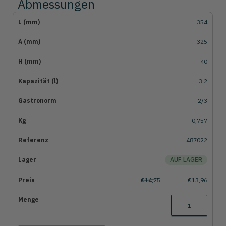
Abmessungen
354
325
40
3,2
2/3
0,757
487022
AUF LAGER
€14,25
€13,96