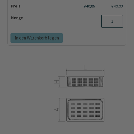
€40,85
€40,03
In den Warenkorb legen