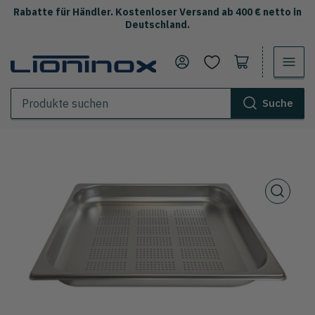
Rabatte für Händler. Kostenloser Versand ab 400 € netto in
Deutschland.
Anmelden
Warenkorb öffnen
Suche
Produkte
suchen
Öffne
die
Mediathek
1
im
Modal