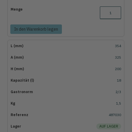
In den Warenkorb legen
354
325
200
18
2/3
1,5
487030
AUF LAGER