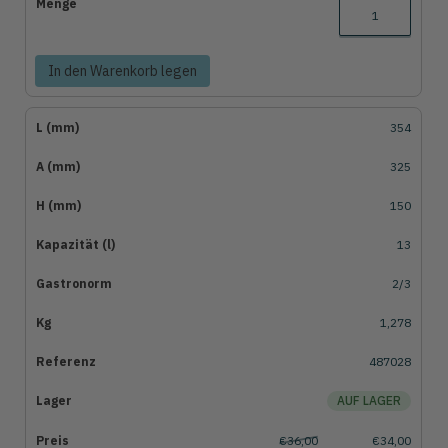
In den Warenkorb legen
354
325
150
13
2/3
1,278
487028
AUF LAGER
€36,00
€34,00