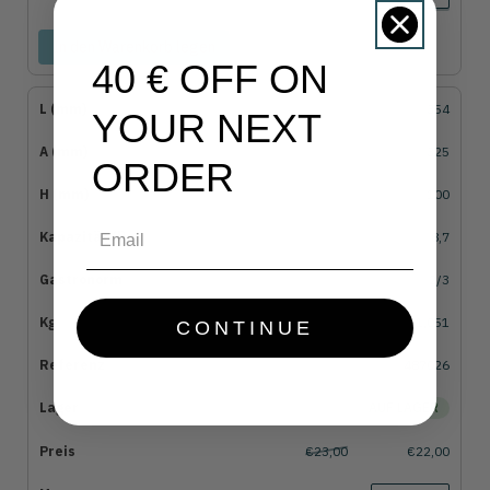
In den Warenkorb legen
40 € OFF ON
354
YOUR NEXT
325
ORDER
100
Email
8,7
2/3
1,051
CONTINUE
487026
AUF LAGER
€23,00
€22,00