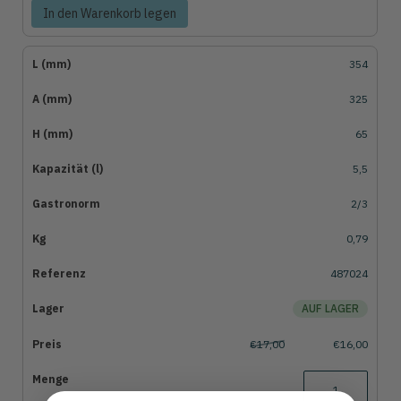
In den Warenkorb legen
354
325
65
5,5
2/3
0,79
487024
AUF LAGER
€17,00
€16,00