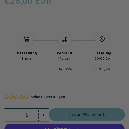
€26,00 EUR
Wählen Sie das Modell
Bestellung
Versand
Lieferung
Heute
Morgen
10/08/26
→
→
10/08/26
13/08/26
Keine Bewertungen
−
+
In den Warenkorb
Menge
Menge
Menge
verringern
erhöhen