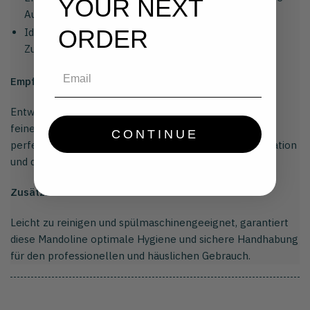
YOUR NEXT
Aufbewahrung.
ORDER
Ideal für Trüffel, Pilze, Hartkäse und andere feine
Zutaten.
Email
Empfohlene Verwendung:
Entwickelt für Köche, Gastronomen und Liebhaber der
feinen Küche, gewährleistet diese Mandoline einen
CONTINUE
perfekten Schnitt, ideal zur Verbesserung der Präsentation
und des Geschmacks der Gerichte.
Zusätzliche Vorteile:
Leicht zu reinigen und spülmaschinengeeignet, garantiert
diese Mandoline optimale Hygiene und sichere Handhabung
für den professionellen und häuslichen Gebrauch.