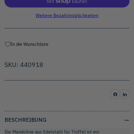
für
für
Mandoline
Mandoline
aus
aus
Weitere Bezahlmöglichkeiten
Edelstahl
Edelstahl
zum
zum
Schneiden
Schneiden
oder
oder
In die Wunschliste
Zerteilen
Zerteilen
von
von
Trüffeln
Trüffeln
SKU: 440918
Auf Facebook teilen
Auf Pinterest t
BESCHREIBUNG
Die Mandoline aus Edelstahl für Trüffel ist ein