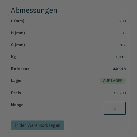
Abmessungen
200
85
1,2
0,115
440918
AUF LAGER
€26,00
In den Warenkorb legen