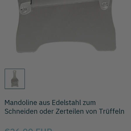
Lade
das
Foto
1
Mandoline aus Edelstahl zum
in
die
Schneiden oder Zerteilen von Trüffeln
Galerie
Preis