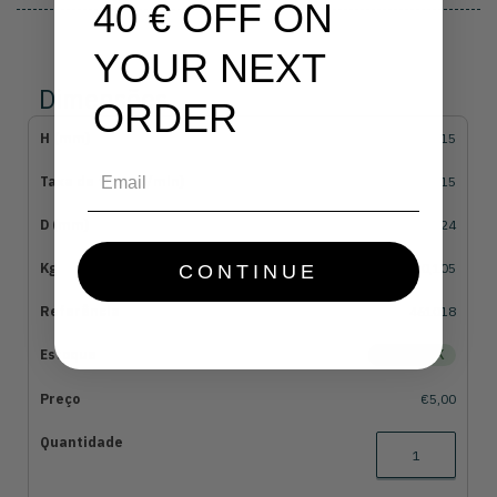
40 € OFF ON
YOUR NEXT
Dimensões
ORDER
15
Email
15
24
0,105
CONTINUE
461018
EM STOCK
€5,00