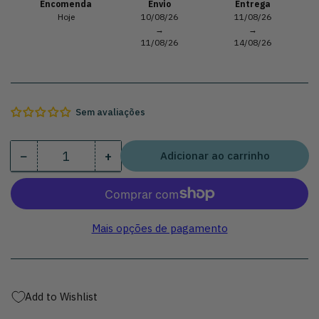
Encomenda
Envio
Entrega
Hoje
10/08/26
11/08/26
→
→
11/08/26
14/08/26
Sem avaliações
−
+
Adicionar ao carrinho
Quantidade
Diminua
Aumente
a
a
quantidade
quantidade
de
de
Areator
Areator
Mais opções de pagamento
cromado
cromado
ajustável
ajustável
para
para
torneira
torneira
Add to Wishlist