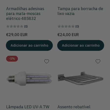
Armadilhas adesivas
Tampa para borracha de
para mata-moscas
lixo vazia
elétrico 485832
(0)
(0)
Preço
Preço
€29,00 EUR
€24,00 EUR
Adicionar ao carrinho
Adicionar ao carrinho
-5%
Lâmpada LED UV-A 7W
Assento rebatível