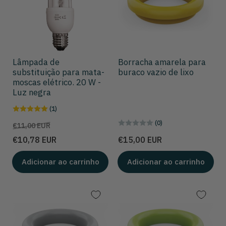
Lâmpada de
Borracha amarela para
substituição para mata-
buraco vazio de lixo
moscas elétrico. 20 W -
Luz negra
(1)
(0)
Preço
Preço
€11,00 EUR
de
Preço
€10,78 EUR
€15,00 EUR
venda
Adicionar ao carrinho
Adicionar ao carrinho