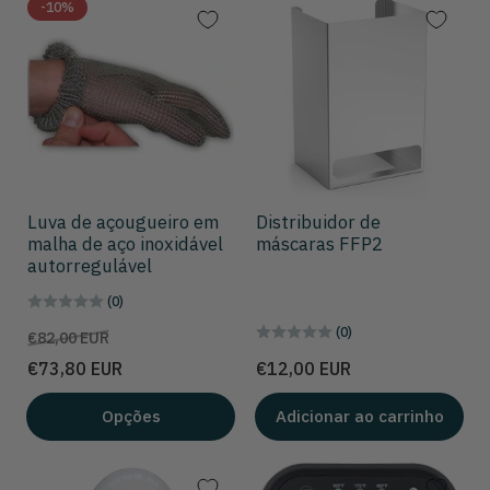
-10%
Luva de açougueiro em
Distribuidor de
malha de aço inoxidável
máscaras FFP2
autorregulável
(0)
(0)
Preço
Preço
€82,00 EUR
de
Preço
€73,80 EUR
€12,00 EUR
venda
Opções
Adicionar ao carrinho