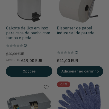
Caixote de lixo em inox
Dispenser de papel
para casa de banho com
industrial de parede
tampa e pedal
(0)
(0)
Preço
Preço
€20,00 EUR
de
Preço
€19,00 EUR
€21,00 EUR
A PARTIR DE
venda
Opções
Adicionar ao carrinho
-14%