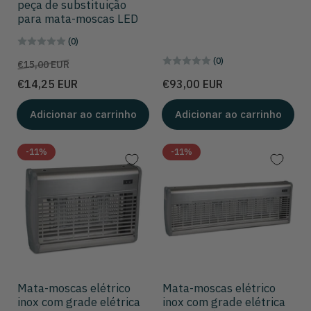
peça de substituição
para mata-moscas LED
(0)
(0)
Preço
Preço
€15,00 EUR
de
Preço
€14,25 EUR
€93,00 EUR
venda
Adicionar ao carrinho
Adicionar ao carrinho
-11%
-11%
Mata-moscas elétrico
Mata-moscas elétrico
inox com grade elétrica
inox com grade elétrica