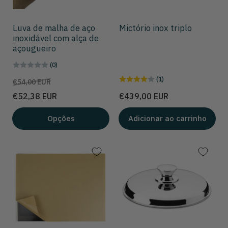
Luva de malha de aço
Mictório inox triplo
inoxidável com alça de
açougueiro
(0)
(1)
Preço
Preço
€54,00 EUR
de
Preço
€52,38 EUR
€439,00 EUR
venda
Opções
Adicionar ao carrinho