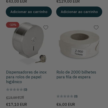
Preço
Preço
€43,00 EUR
€129,00 EUR
Adicionar ao carrinho
Adicionar ao carrinho
-10%
Dispensadores de inox
Rolo de 2000 bilhetes
para rolos de papel
para fila de espera
higiênico
(0)
(0)
Preço
Preço
€19,00 EUR
de
Preço
€17,10 EUR
€6,00 EUR