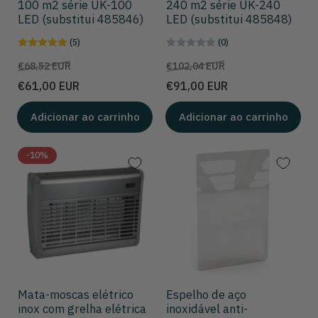
100 m2 série UK-100
240 m2 série UK-240
LED (substitui 485846)
LED (substitui 485848)
(5)
(0)
Preço
Preço
Preço
Preço
€68,52 EUR
€102,04 EUR
de
de
€61,00 EUR
€91,00 EUR
venda
venda
Adicionar ao carrinho
Adicionar ao carrinho
-10%
Mata-moscas elétrico
Espelho de aço
inox com grelha elétrica
inoxidável anti-