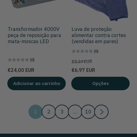
Transformador 4000V
Luva de proteção
peça de reposição para
alimentar contra cortes
mata-moscas LED
(vendidas em pares)
(0)
(0)
Preço
Preço
€8,10 EUR
de
Preço
€24,00 EUR
€6,97 EUR
venda
Adicionar ao carrinho
Opções
1
2
3
…
10