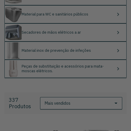
Material para WC e sanitários públicos
Secadores de mãos elétricos a ar
Material inox de prevenção de infeções
Peças de substituição e acessórios para mata-
moscas elétricos.
337
O
Produtos
r
d
e
n