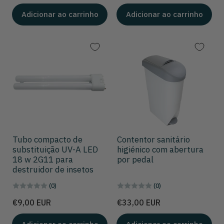
venda
Adicionar ao carrinho
Adicionar ao carrinho
Tubo compacto de
Contentor sanitário
substituição UV-A LED
higiénico com abertura
18 w 2G11 para
por pedal
destruidor de insetos
(0)
(0)
Preço
Preço
€9,00 EUR
€33,00 EUR