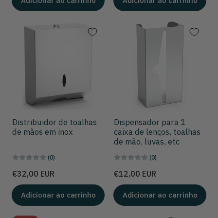
Adicionar ao carrinho
Adicionar ao carrinho
Distribuidor de toalhas
Dispensador para 1
de mãos em inox
caixa de lenços, toalhas
de mão, luvas, etc
(0)
(0)
Preço
Preço
€32,00 EUR
€12,00 EUR
Adicionar ao carrinho
Adicionar ao carrinho