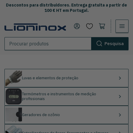
Descontos para distribuidores. Entrega gratuita a partir de
100 € HT em Portugal.
Iniciar sessão
Abrir o carrinho
Pesquisa
Procurar
produtos
Luvas e elementos de proteção
Termómetros e instrumentos de medição
profissionais
Geradores de ozônio