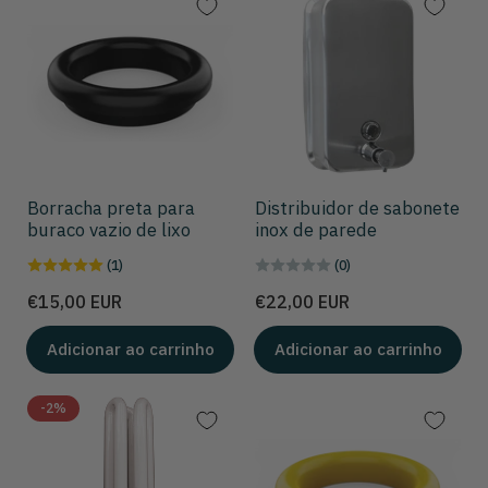
a
r
p
o
r
:
Borracha preta para
Distribuidor de sabonete
buraco vazio de lixo
inox de parede
(1)
(0)
Preço
Preço
€15,00 EUR
€22,00 EUR
Adicionar ao carrinho
Adicionar ao carrinho
-2%