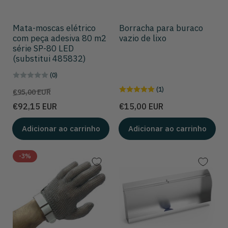
Mata-moscas elétrico
Borracha para buraco
com peça adesiva 80 m2
vazio de lixo
série SP-80 LED
(substitui 485832)
(0)
(1)
Preço
Preço
€95,00 EUR
de
Preço
€92,15 EUR
€15,00 EUR
venda
Adicionar ao carrinho
Adicionar ao carrinho
-3%