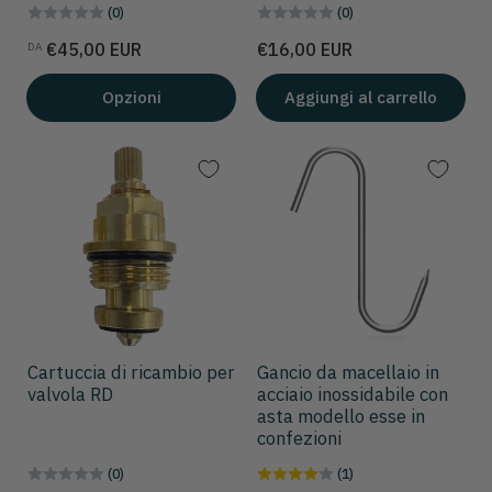
(0)
(0)
Prezzo
Prezzo
€45,00 EUR
€16,00 EUR
DA
Opzioni
Aggiungi al carrello
Cartuccia di ricambio per
Gancio da macellaio in
valvola RD
acciaio inossidabile con
asta modello esse in
confezioni
(0)
(1)