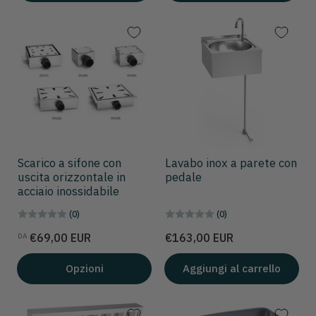
Scarico a sifone con
Lavabo inox a parete con
uscita orizzontale in
pedale
acciaio inossidabile
(0)
(0)
Prezzo
Prezzo
€69,00 EUR
€163,00 EUR
DA
Opzioni
Aggiungi al carrello