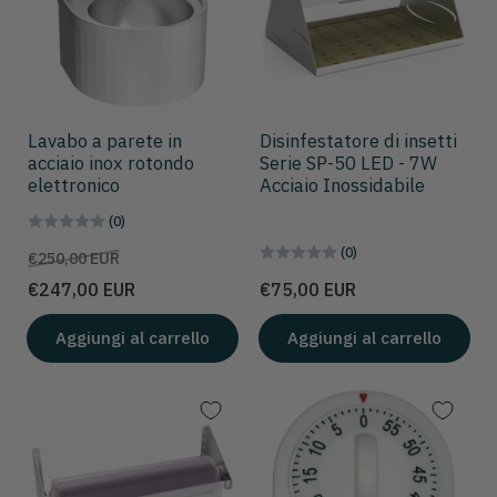
Lavabo a parete in
Disinfestatore di insetti
acciaio inox rotondo
Serie SP-50 LED - 7W
elettronico
Acciaio Inossidabile
(0)
(0)
Prezzo
Prezzo
€250,00 EUR
scontato
Prezzo
€247,00 EUR
€75,00 EUR
Aggiungi al carrello
Aggiungi al carrello