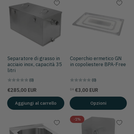
Separatore di grasso in
Coperchio ermetico GN
acciaio inox, capacità 35
in copoliestere BPA-Free
litri
(0)
(0)
Prezzo
Prezzo
€285,00 EUR
€3,00 EUR
DA
Aggiungi al carrello
Opzioni
-1%