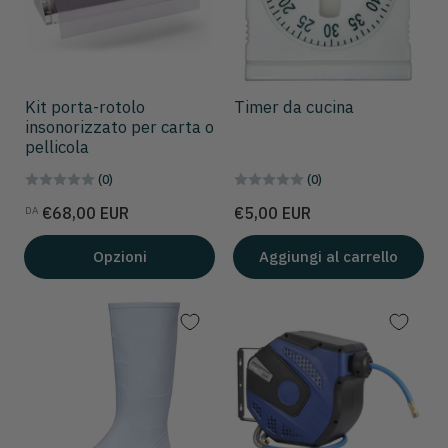
Kit porta-rotolo
Timer da cucina
insonorizzato per carta o
pellicola
(0)
(0)
Prezzo
Prezzo
€68,00 EUR
€5,00 EUR
DA
Opzioni
Aggiungi al carrello