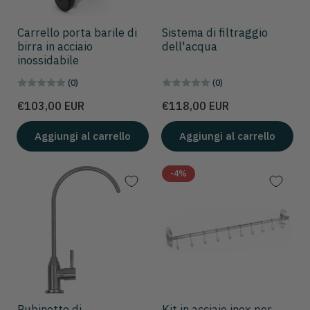
Carrello porta barile di
Sistema di filtraggio
birra in acciaio
dell'acqua
inossidabile
(0)
(0)
Prezzo
Prezzo
€103,00 EUR
€118,00 EUR
Aggiungi al carrello
Aggiungi al carrello
-4%
Rubinetto di
Kit in acciaio inox per