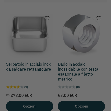
r
d
i
n
a
p
e
r
:
Serbatoio in acciaio inox
Dado in acciaio
da saldare rettangolare
inossidabile con testa
esagonale a filetto
metrico
(1)
(0)
Prezzo
Prezzo
€78,00 EUR
€3,00 EUR
DA
Opzioni
Opzioni