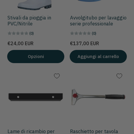
Stivali da pioggia in
Avvolgitubo per lavaggio
PVC/Nitrile
serie professionale
(0)
(0)
Prezzo
Prezzo
€24,00 EUR
€137,00 EUR
Opzioni
Aggiungi al carrello
Lame di ricambio per
Raschietto per tavola