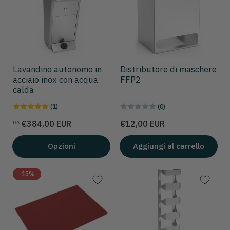
Lavandino autonomo in
Distributore di maschere
acciaio inox con acqua
FFP2
calda
(1)
(0)
Prezzo
Prezzo
€384,00 EUR
€12,00 EUR
DA
Opzioni
Aggiungi al carrello
-15%