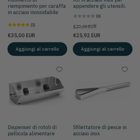
riempimento per caraffa
appendere gli utensili.
in acciaio inossidabile
(0)
(1)
Prezzo
Prezzo
€27,00 EUR
scontato
Prezzo
€35,00 EUR
€25,92 EUR
Aggiungi al carrello
Aggiungi al carrello
Dispenser di rotoli di
Sfilettatore di pesce in
pellicola alimentare
acciaio inox