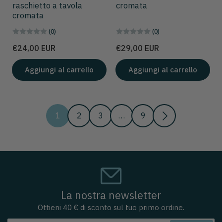
raschietto a tavola
cromata
cromata
(0)
(0)
Prezzo
Prezzo
€24,00 EUR
€29,00 EUR
Aggiungi al carrello
Aggiungi al carrello
1
2
3
…
9
La nostra newsletter
Ottieni 40 € di sconto sul tuo primo ordine.