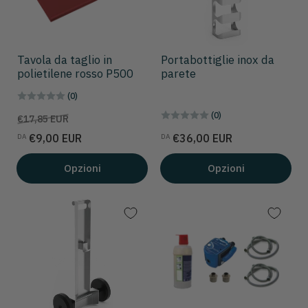
Tavola da taglio in
Portabottiglie inox da
polietilene rosso P500
parete
(0)
(0)
Prezzo
Prezzo
€17,85 EUR
scontato
Prezzo
€9,00 EUR
€36,00 EUR
DA
DA
Opzioni
Opzioni