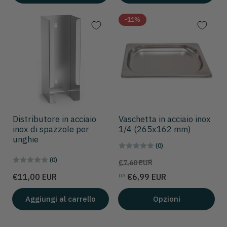
-11%
Distributore in acciaio
Vaschetta in acciaio inox
inox di spazzole per
1/4 (265x162 mm)
unghie
(0)
(0)
Prezzo
Prezzo
€7,60 EUR
scontato
Prezzo
€11,00 EUR
€6,99 EUR
DA
Aggiungi al carrello
Opzioni