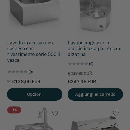
Lavello in acciaio inox
Lavabo angolare in
sospeso con
acciaio inox a parete con
rivestimento serie 500 1
alzatina
vasca
(0)
(0)
Prezzo
Prezzo
€249,00 EUR
scontato
Prezzo
€138,00 EUR
€247,35 EUR
DA
Opzioni
Aggiungi al carrello
-1%