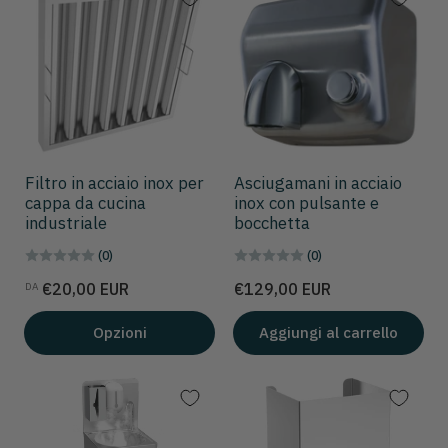
Filtro in acciaio inox per
Asciugamani in acciaio
cappa da cucina
inox con pulsante e
industriale
bocchetta
(0)
(0)
Prezzo
Prezzo
€20,00 EUR
€129,00 EUR
DA
Opzioni
Aggiungi al carrello