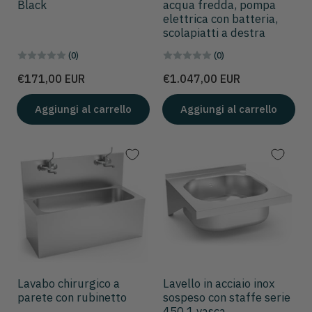
Black
acqua fredda, pompa
elettrica con batteria,
scolapiatti a destra
(0)
(0)
Prezzo
Prezzo
€171,00 EUR
€1.047,00 EUR
Aggiungi al carrello
Aggiungi al carrello
Lavabo chirurgico a
Lavello in acciaio inox
parete con rubinetto
sospeso con staffe serie
450 1 vasca