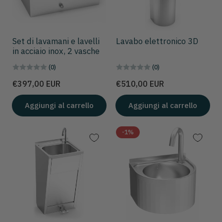
Set di lavamani e lavelli
Lavabo elettronico 3D
in acciaio inox, 2 vasche
(0)
(0)
Prezzo
Prezzo
€397,00 EUR
€510,00 EUR
Aggiungi al carrello
Aggiungi al carrello
-1%