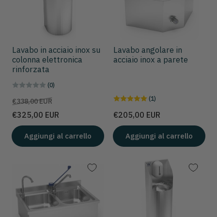
Lavabo in acciaio inox su
Lavabo angolare in
colonna elettronica
acciaio inox a parete
rinforzata
(0)
(1)
Prezzo
Prezzo
€338,00 EUR
scontato
Prezzo
€325,00 EUR
€205,00 EUR
Aggiungi al carrello
Aggiungi al carrello