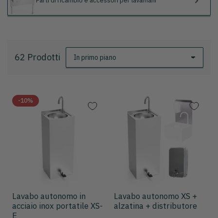
Parti di ricambio e accessori per lavamani
62 Prodotti
O
r
d
i
n
-10%
a
p
e
r
:
Lavabo autonomo in
Lavabo autonomo XS +
acciaio inox portatile XS-
alzatina + distributore
E