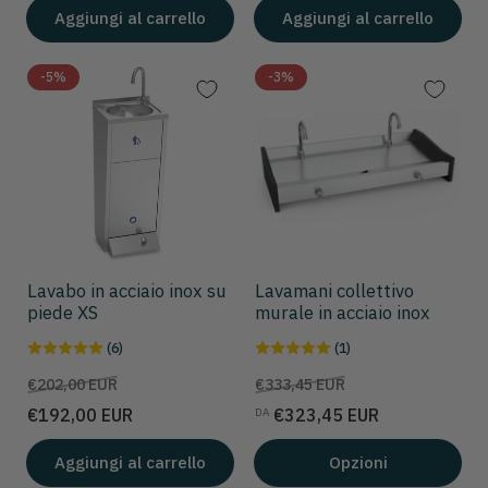
Aggiungi al carrello
Aggiungi al carrello
-5%
-3%
Lavabo in acciaio inox su
Lavamani collettivo
piede XS
murale in acciaio inox
(6)
(1)
Prezzo
Prezzo
Prezzo
Prezzo
€202,00 EUR
€333,45 EUR
scontato
scontato
€192,00 EUR
€323,45 EUR
DA
Aggiungi al carrello
Opzioni