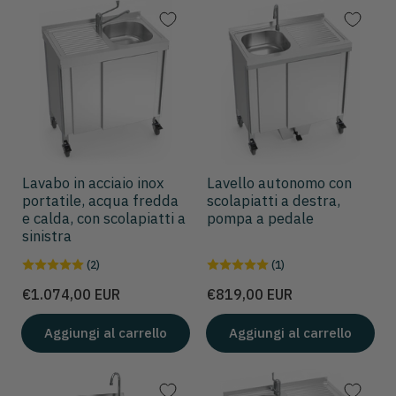
Lavabo in acciaio inox
Lavello autonomo con
portatile, acqua fredda
scolapiatti a destra,
e calda, con scolapiatti a
pompa a pedale
sinistra
(2)
(1)
Prezzo
Prezzo
€1.074,00 EUR
€819,00 EUR
Aggiungi al carrello
Aggiungi al carrello