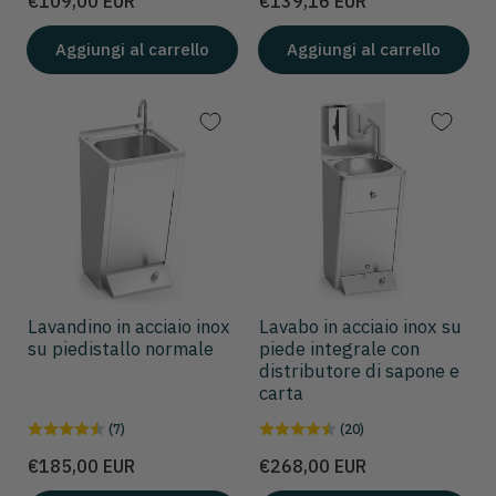
€109,00 EUR
€139,16 EUR
Aggiungi al carrello
Aggiungi al carrello
Lavandino in acciaio inox
Lavabo in acciaio inox su
su piedistallo normale
piede integrale con
distributore di sapone e
carta
(7)
(20)
Prezzo
Prezzo
€185,00 EUR
€268,00 EUR