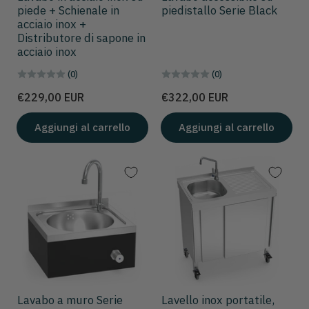
piede + Schienale in
piedistallo Serie Black
acciaio inox +
Distributore di sapone in
acciaio inox
(0)
(0)
Prezzo
Prezzo
€229,00 EUR
€322,00 EUR
Aggiungi al carrello
Aggiungi al carrello
Lavabo a muro Serie
Lavello inox portatile,