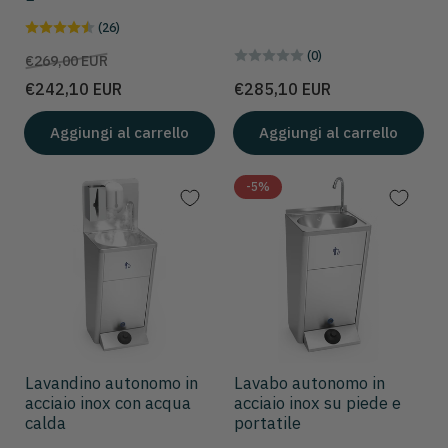
(26)
(0)
Prezzo
Prezzo
€269,00 EUR
scontato
Prezzo
€242,10 EUR
€285,10 EUR
Aggiungi al carrello
Aggiungi al carrello
-5%
Lavandino autonomo in
Lavabo autonomo in
acciaio inox con acqua
acciaio inox su piede e
calda
portatile