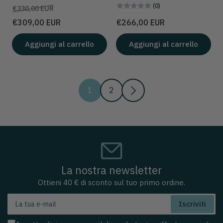
(0)
Prezzo
Prezzo
€330,00 EUR
scontato
Prezzo
€309,00 EUR
€266,00 EUR
Aggiungi al carrello
Aggiungi al carrello
1
2
La nostra newsletter
Ottieni 40 € di sconto sul tuo primo ordine.
La
Iscriviti
tua
e-