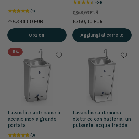
(64)
(1)
Prezzo
Prezzo
€368,00 EUR
scontato
Prezzo
€384,00 EUR
€350,00 EUR
DA
Opzioni
Aggiungi al carrello
-5%
Lavandino autonomo in
Lavandino autonomo
acciaio inox a grande
elettrico con batteria, un
portata
pulsante, acqua fredda
(3)