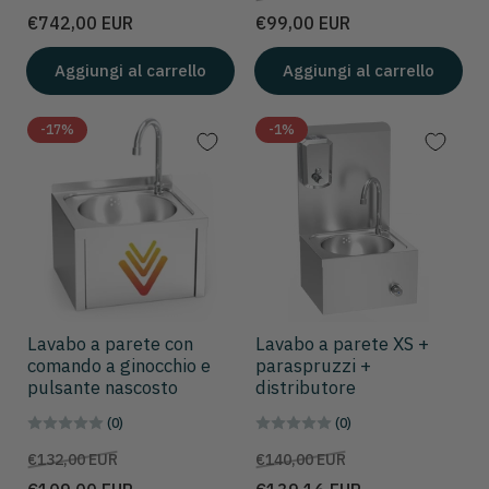
scontato
Prezzo
€742,00 EUR
€99,00 EUR
Aggiungi al carrello
Aggiungi al carrello
-17%
-1%
Lavabo a parete con
Lavabo a parete XS +
comando a ginocchio e
paraspruzzi +
pulsante nascosto
distributore
(0)
(0)
Prezzo
Prezzo
Prezzo
Prezzo
€132,00 EUR
€140,00 EUR
scontato
scontato