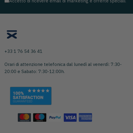
Accetto di ricevere email di marketing e offerte speciali.
mail
+33 1 76 54 36 41
Orari di attenzione telefonica dal lunedì al venerdì: 7:30-
20:00 e Sabato: 7:30-12:00h.