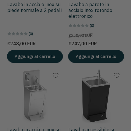
Lavabo in acciaio inox su
Lavabo a parete in
piede normale a 2 pedali
acciaio inox rotondo
elettronico
(0)
(0)
Prezzo
Prezzo
€250,00 EUR
scontato
Prezzo
€248,00 EUR
€247,00 EUR
Aggiungi al carrello
Aggiungi al carrello
Lavabo in acciaio inox su
Lavabo accessibile su