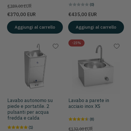
(0)
Prezzo
Prezzo
€389,00 EUR
scontato
Prezzo
€370,00 EUR
€435,00 EUR
Aggiungi al carrello
Aggiungi al carrello
-25%
Lavabo autonomo su
Lavabo a parete in
piede e portatile. 2
acciaio inox XS
pulsanti per acqua
fredda e calda
(8)
(1)
Prezzo
Prezzo
€132,00 EUR