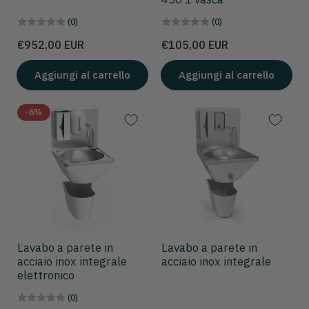
(0)
(0)
Prezzo
Prezzo
€952,00 EUR
€105,00 EUR
Aggiungi al carrello
Aggiungi al carrello
-6%
Lavabo a parete in
Lavabo a parete in
acciaio inox integrale
acciaio inox integrale
elettronico
(0)