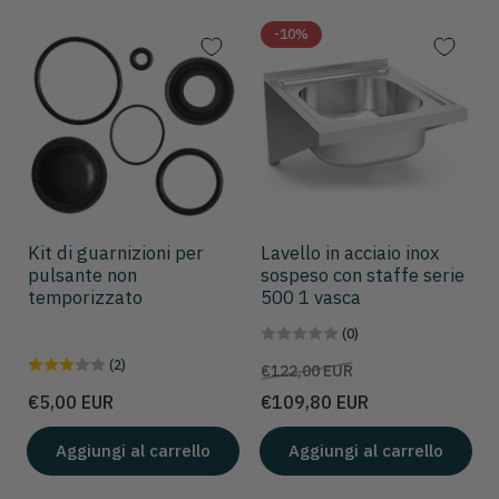
-10%
Kit di guarnizioni per
Lavello in acciaio inox
pulsante non
sospeso con staffe serie
temporizzato
500 1 vasca
(0)
(2)
Prezzo
Prezzo
€122,00 EUR
scontato
Prezzo
€5,00 EUR
€109,80 EUR
Aggiungi al carrello
Aggiungi al carrello