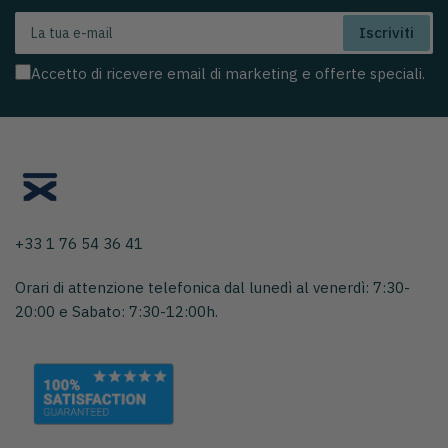
La
Iscriviti
tua
e-
Accetto di ricevere email di marketing e offerte speciali.
mail
+33 1 76 54 36 41
Orari di attenzione telefonica dal lunedì al venerdì: 7:30-
20:00 e Sabato: 7:30-12:00h.