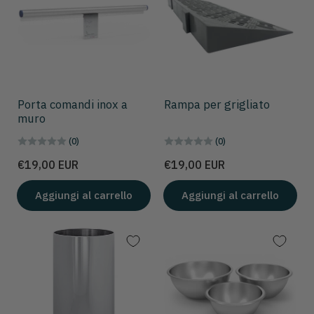
Porta comandi inox a
Rampa per grigliato
muro
(0)
(0)
Prezzo
Prezzo
€19,00 EUR
€19,00 EUR
Aggiungi al carrello
Aggiungi al carrello