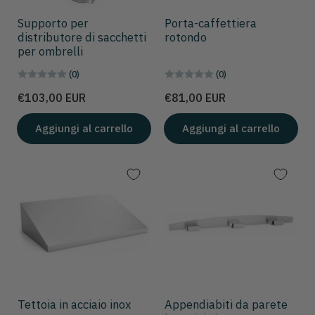
Supporto per
Porta-caffettiera
distributore di sacchetti
rotondo
per ombrelli
(0)
(0)
Prezzo
Prezzo
€103,00 EUR
€81,00 EUR
Aggiungi al carrello
Aggiungi al carrello
Tettoia in acciaio inox
Appendiabiti da parete