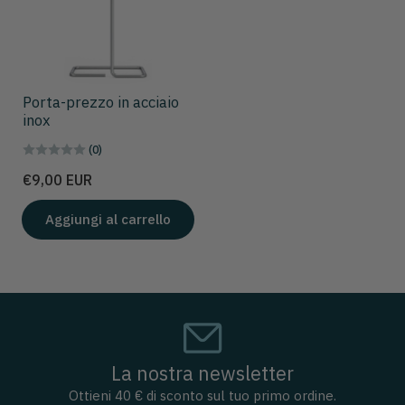
Porta-prezzo in acciaio
inox
(0)
Prezzo
€9,00 EUR
Aggiungi al carrello
La nostra newsletter
Ottieni 40 € di sconto sul tuo primo ordine.