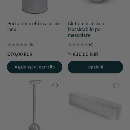
Porta ombrelli in acciaio
Ciotola in acciaio
inox
inossidabile per
mescolare
(0)
(0)
Prezzo
Prezzo
€70,00 EUR
€30,00 EUR
DA
Aggiungi al carrello
Opzioni