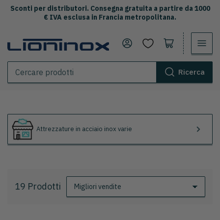
Sconti per distributori. Consegna gratuita a partire da 1000
€ IVA esclusa in Francia metropolitana.
Accedi
Apri il carrello
Ricerca
Cercare
prodotti
Attrezzature in acciaio inox varie
19 Prodotti
O
r
d
i