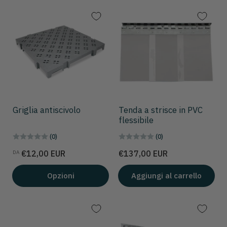
n
a
p
e
r
:
Griglia antiscivolo
Tenda a strisce in PVC
flessibile
(0)
(0)
Prezzo
Prezzo
€12,00 EUR
€137,00 EUR
DA
Opzioni
Aggiungi al carrello